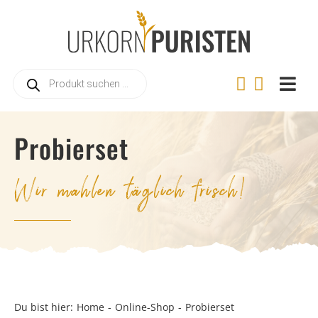
Zum
Inhalt
springen
Products
search
Togg
Navi
Home
Probierset
Online
Wir mahlen täglich frisch!
Warum
Landwi
Urkorn
Rezep
Videos
Du bist hier:
Home
Online-Shop
Probierset