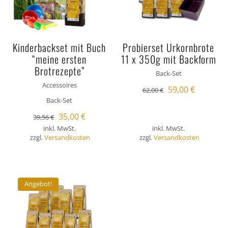
Kinderbackset mit Buch
Probierset Urkornbrote
“meine ersten
11 x 350g mit Backform
Brotrezepte”
Back-Set
Accessoires
Ursprünglicher
Aktuelle
59,00
€
62,00
€
Back-Set
Preis
Preis
Ursprünglicher
Aktueller
35,00
€
war:
ist:
39,56
€
inkl. MwSt.
inkl. MwSt.
Preis
Preis
62,00 €
59,00 €.
zzgl.
Versandkosten
zzgl.
Versandkosten
war:
ist:
39,56 €
35,00 €.
Angebot!