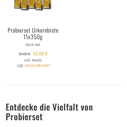
Probierset Urkornbrote
11x350g
Back-Set
Ursprünglicher
Aktueller
32,00
€
35,00
€
inkl. MwSt.
Preis
Preis
zzgl.
Versandkosten
war:
ist:
35,00 €
32,00 €.
Entdecke die Vielfalt von
Probierset