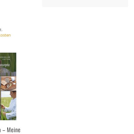
t.
kosten
h – Meine