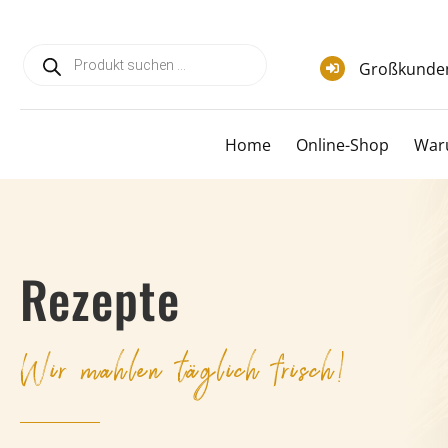
Zum
Inhalt
Products
springen
search
Großkunde
Home
Online-Shop
War
Rezepte
Wir mahlen täglich frisch!