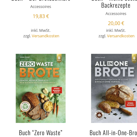
Backrezepte
Accessoires
Accessoires
19,83
€
20,00
€
inkl. MwSt.
inkl. MwSt.
zzgl.
Versandkosten
zzgl.
Versandkosten
Buch “Zero Waste”
Buch All-in-One-Br