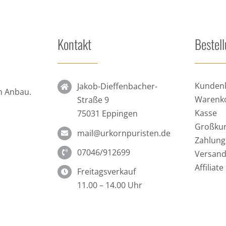
Kontakt
Bestel
Kunden
Jakob-Dieffenbacher-
n Anbau.
Warenk
Straße 9
Kasse
75031 Eppingen
Großku
mail@urkornpuristen.de
Zahlung
07046/912699
Versand
Affiliat
Freitagsverkauf
11.00 – 14.00 Uhr