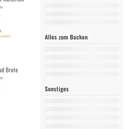
es
€
t.
Alles zum Backen
kosten
ad Brote
es
€
Sonstiges