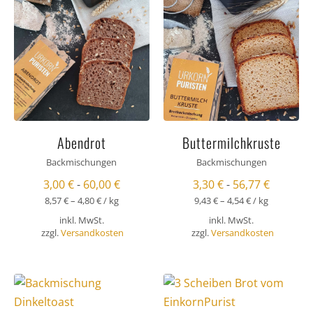
Abendrot
Buttermilchkruste
Backmischungen
Backmischungen
3,00
€
-
60,00
€
3,30
€
-
56,77
€
8,57
€
–
4,80
€
/
kg
9,43
€
–
4,54
€
/
kg
inkl. MwSt.
inkl. MwSt.
zzgl.
Versandkosten
zzgl.
Versandkosten