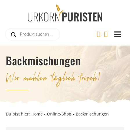
Zum
Inhalt
springen
Products
search
Togg
Navi
Home
Backmischungen
Online
Wir mahlen täglich frisch!
Warum
Landwi
Urkorn
Rezep
Du bist hier:
Home
Online-Shop
Backmischungen
Videos