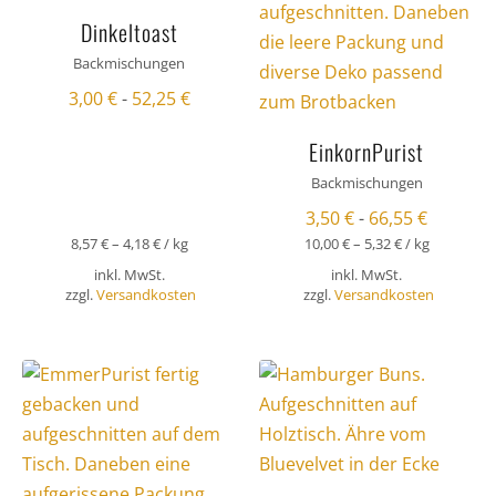
Dinkeltoast
Backmischungen
3,00
€
-
52,25
€
EinkornPurist
Backmischungen
3,50
€
-
66,55
€
8,57
€
–
4,18
€
/
kg
10,00
€
–
5,32
€
/
kg
inkl. MwSt.
inkl. MwSt.
zzgl.
Versandkosten
zzgl.
Versandkosten