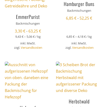
Hamburger Buns
Backmischungen
EmmerPurist
6,85
€
-
52,25
€
Backmischungen
3,30
€
-
63,25
€
9,43
€
–
5,06
€
/
kg
6,85
€
–
4,18
€
/
kg
inkl. MwSt.
inkl. MwSt.
zzgl.
Versandkosten
zzgl.
Versandkosten
Herbstwald