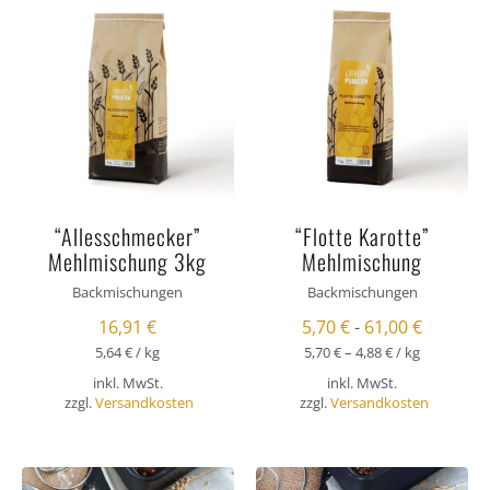
“Allesschmecker”
“Flotte Karotte”
Mehlmischung 3kg
Mehlmischung
Backmischungen
Backmischungen
16,91
€
5,70
€
-
61,00
€
5,64
€
/
kg
5,70
€
–
4,88
€
/
kg
inkl. MwSt.
inkl. MwSt.
zzgl.
Versandkosten
zzgl.
Versandkosten