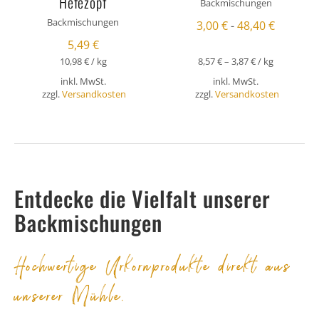
Hefezopf
Backmischungen
Backmischungen
3,00
€
-
48,40
€
5,49
€
10,98
€
/
kg
8,57
€
–
3,87
€
/
kg
inkl. MwSt.
inkl. MwSt.
zzgl.
Versandkosten
zzgl.
Versandkosten
Entdecke die Vielfalt unserer
Backmischungen
Hochwertige Urkornprodukte direkt aus
unserer Mühle.