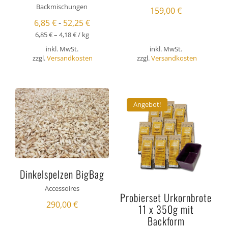
Backmischungen
159,00
€
6,85
€
-
52,25
€
6,85
€
–
4,18
€
/
kg
inkl. MwSt.
inkl. MwSt.
zzgl.
Versandkosten
zzgl.
Versandkosten
Angebot!
Dinkelspelzen BigBag
Accessoires
Probierset Urkornbrote
290,00
€
11 x 350g mit
Backform