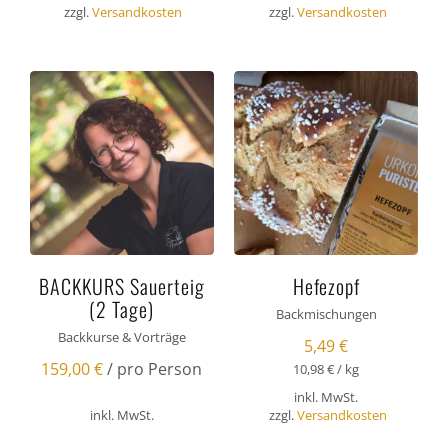
zzgl.
Versandkosten
zzgl.
Versandkosten
BACKKURS Sauerteig
Hefezopf
(2 Tage)
Backmischungen
Backkurse & Vorträge
5,49
€
159,00
€
/ pro Person
10,98
€
/
kg
inkl. MwSt.
inkl. MwSt.
zzgl.
Versandkosten