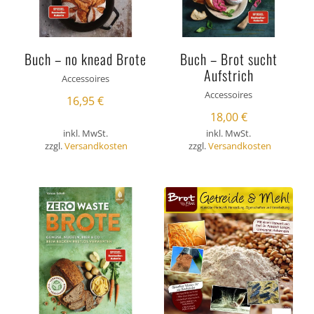
Buch – no knead Brote
Buch – Brot sucht
Aufstrich
Accessoires
Accessoires
16,95
€
18,00
€
inkl. MwSt.
inkl. MwSt.
zzgl.
Versandkosten
zzgl.
Versandkosten