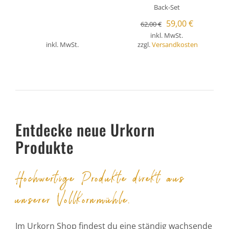
Back-Set
Ursprünglicher
Aktueller
59,00
€
62,00
€
inkl. MwSt.
Preis
Preis
inkl. MwSt.
zzgl.
Versandkosten
war:
ist:
62,00 €
59,00 €.
Entdecke neue Urkorn
Produkte
Hochwertige Produkte direkt aus
unserer Vollkornmühle.
Im Urkorn Shop findest du eine ständig wachsende