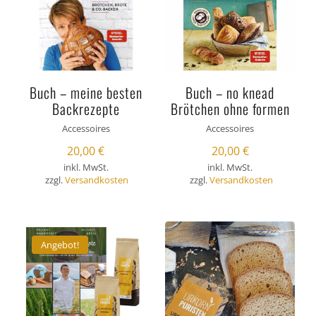
Buch – meine besten
Buch – no knead
Backrezepte
Brötchen ohne formen
Accessoires
Accessoires
20,00
€
20,00
€
inkl. MwSt.
inkl. MwSt.
zzgl.
Versandkosten
zzgl.
Versandkosten
Angebot!