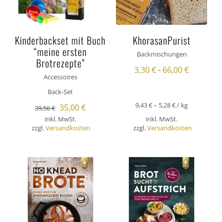
Kinderbackset mit Buch
KhorasanPurist
“meine ersten
Backmischungen
Brotrezepte”
3,30
€
-
66,00
€
Accessoires
Back-Set
9,43
€
–
5,28
€
/
kg
Ursprünglicher
Aktueller
35,00
€
39,56
€
inkl. MwSt.
inkl. MwSt.
Preis
Preis
zzgl.
Versandkosten
zzgl.
Versandkosten
war:
ist:
39,56 €
35,00 €.