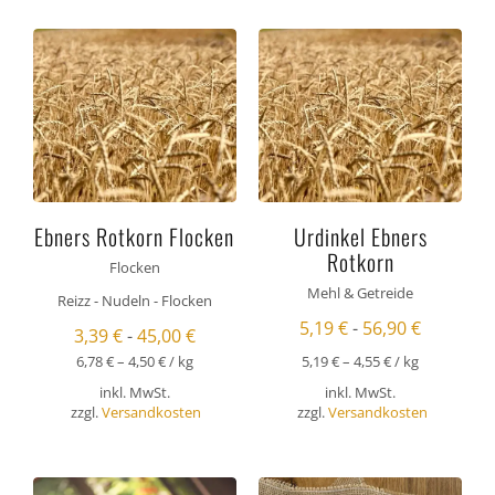
Ebners Rotkorn Flocken
Urdinkel Ebners
Rotkorn
Flocken
Mehl & Getreide
Reizz - Nudeln - Flocken
5,19
€
-
56,90
€
3,39
€
-
45,00
€
6,78
€
–
4,50
€
/
kg
5,19
€
–
4,55
€
/
kg
inkl. MwSt.
inkl. MwSt.
zzgl.
Versandkosten
zzgl.
Versandkosten