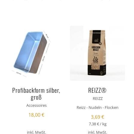
Häufig gestellte Fragen
Kundenstimmen
Kontakt
Profibackform silber,
REIZZ®
groß
REIZZ
Accessoires
Reizz - Nudeln - Flocken
18,00
€
3,69
€
7,38
€
/
kg
inkl. MwSt.
inkl. MwSt.