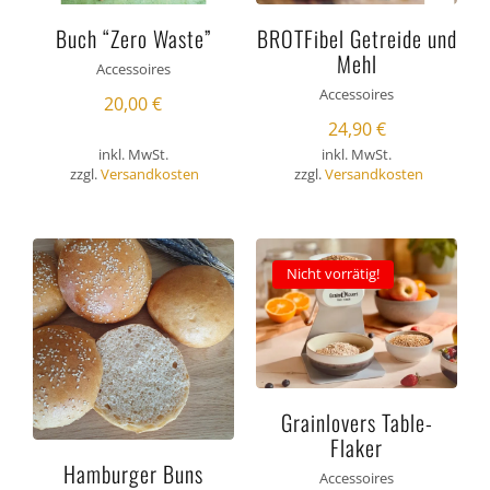
Buch “Zero Waste”
BROTFibel Getreide und
Mehl
Accessoires
Accessoires
20,00
€
24,90
€
inkl. MwSt.
inkl. MwSt.
zzgl.
Versandkosten
zzgl.
Versandkosten
Nicht vorrätig!
Grainlovers Table-
Flaker
Hamburger Buns
Accessoires