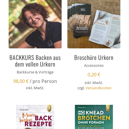
BACKKURS Backen aus
Broschüre Urkorn
dem vollen Urkorn
Accessoires
Backkurse & Vorträge
0,20
€
98,00
€
/ pro Person
inkl. MwSt.
inkl. MwSt.
zzgl.
Versandkosten