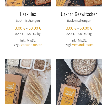
Herkules
Urkorn Gezwitscher
Backmischungen
Backmischungen
3,00
€
-
60,00
€
3,00
€
-
60,00
€
8,57
€
–
4,80
€
/
kg
8,57
€
–
4,80
€
/
kg
inkl. MwSt.
inkl. MwSt.
zzgl.
Versandkosten
zzgl.
Versandkosten