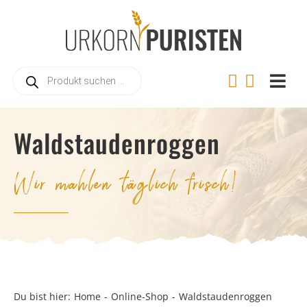
Zum
Inhalt
springen
Products
search
Togg
Navi
Home
Waldstaudenroggen
Online
Wir mahlen täglich frisch!
Warum
Landwi
Urkorn
Rezep
Videos
Du bist hier:
Home
Online-Shop
Waldstaudenroggen