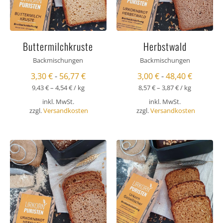
Buttermilchkruste
Herbstwald
Backmischungen
Backmischungen
3,30
€
-
56,77
€
3,00
€
-
48,40
€
9,43
€
–
4,54
€
/
kg
8,57
€
–
3,87
€
/
kg
inkl. MwSt.
inkl. MwSt.
zzgl.
Versandkosten
zzgl.
Versandkosten