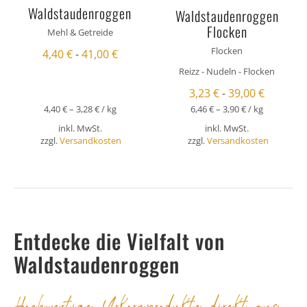
Waldstaudenroggen
Waldstaudenroggen
Flocken
Mehl & Getreide
Flocken
4,40
€
-
41,00
€
Reizz - Nudeln - Flocken
3,23
€
-
39,00
€
4,40
€
–
3,28
€
/
kg
6,46
€
–
3,90
€
/
kg
inkl. MwSt.
inkl. MwSt.
zzgl.
Versandkosten
zzgl.
Versandkosten
Entdecke die Vielfalt von
Waldstaudenroggen
Hochwertige Urkornprodukte direkt aus