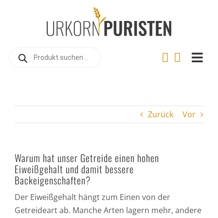
Zum
Inhalt
springen
Products
search
Togg
Navi
Home
Online-Shop
Zurück
Vor
Warum Urkorn?
Landwirtschaft
Warum hat unser Getreide einen hohen
Urkorn-Verarbeitung
Eiweißgehalt und damit bessere
Backeigenschaften?
Rezepte
Der Eiweißgehalt hängt zum Einen von der
Videos
Getreideart ab. Manche Arten lagern mehr, andere