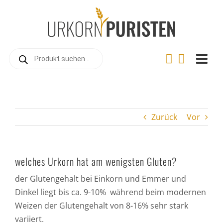
Zum
Inhalt
springen
Products
search
Togg
Navi
Home
Online-Shop
Zurück
Vor
Warum Urkorn?
Landwirtschaft
welches Urkorn hat am wenigsten Gluten?
Urkorn-Verarbeitung
der Glutengehalt bei Einkorn und Emmer und
Rezepte
Dinkel liegt bis ca. 9-10% während beim modernen
Weizen der Glutengehalt von 8-16% sehr stark
Videos
variiert.