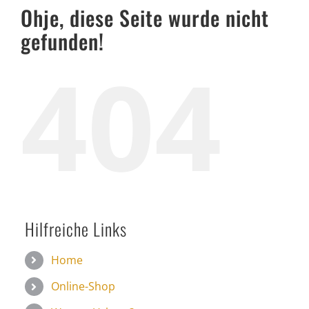
Ohje, diese Seite wurde nicht
Häufig
gefunden!
Kunde
404
Kontak
Hilfreiche Links
Home
Online-Shop