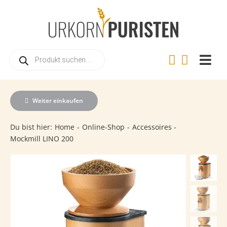
Zum
Inhalt
springen
Products
search
Togg
Navi
Home
Weiter einkaufen
Online-Shop
Du bist hier:
Home
Online-Shop
Accessoires
Warum Urkorn?
Mockmill LINO 200
Landwirtschaft
Urkorn-Verarbeitung
Rezepte
Videos