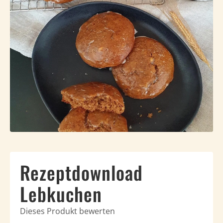
Häufig
Kunde
Kontak
Rezeptdownload
Lebkuchen
Dieses Produkt bewerten