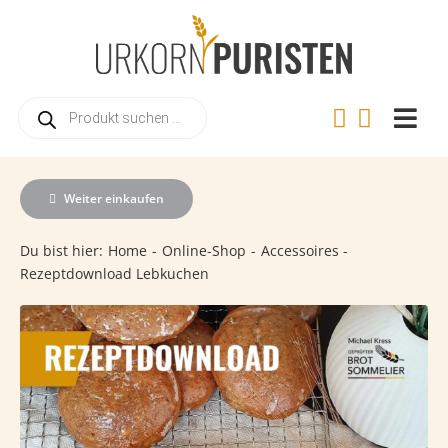
Zum
Inhalt
springen
Products
search
Togg
Navi
Home
Weiter einkaufen
Online
Du bist hier:
Home
Online-Shop
Accessoires
Warum
Rezeptdownload Lebkuchen
Landwi
Urkorn
Rezep
Videos