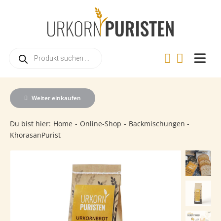
Zum
Inhalt
springen
Products
search
Togg
Navi
Home
Weiter einkaufen
Online-Shop
Du bist hier:
Home
Online-Shop
Backmischungen
Warum Urkorn?
KhorasanPurist
Landwirtschaft
Urkorn-Verarbeitung
Rezepte
Videos