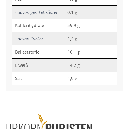
- davon ges. Fettsäuren
0,1 g
Kohlenhydrate
59,9 g
- davon Zucker
1,4 g
Ballaststoffe
10,1 g
Eiweiß
14,2 g
Salz
1,9 g