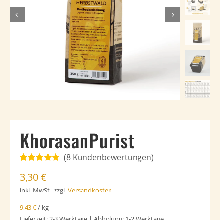
Häufig gestellte Fragen
Kundenstimmen
Kontakt
KhorasanPurist
(
8
Kundenbewertungen)
Bewertet
8
3,30
€
mit
5.00
von
5, basierend
inkl. MwSt.
zzgl.
Versandkosten
auf
Kundenbewertungen
9,43
€
/
kg
Lieferzeit:
2-3 Werktage | Abholung: 1-2 Werktage