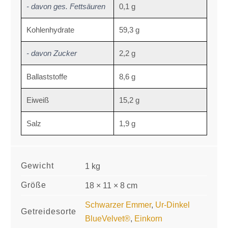
- davon ges. Fettsäuren
0,1 g
Kohlenhydrate
59,3 g
- davon Zucker
2,2 g
Ballaststoffe
8,6 g
Eiweiß
15,2 g
Salz
1,9 g
Gewicht
1 kg
Größe
18 × 11 × 8 cm
Schwarzer Emmer
,
Ur-Dinkel
Getreidesorte
BlueVelvet®
,
Einkorn