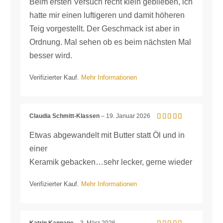
mit
3
Beim ersten Versuch recht klein geblieben, ich
von 5
hatte mir einen luftigeren und damit höheren
Teig vorgestellt. Der Geschmack ist aber in
Ordnung. Mal sehen ob es beim nächsten Mal
besser wird.
Verifizierter Kauf.
Mehr Informationen
Claudia Schmitt-Klassen
–
19. Januar 2026
Bewertet mit
5
von 5
Etwas abgewandelt mit Butter statt Öl und in
einer
Keramik gebacken…sehr lecker, gerne wieder
Verifizierter Kauf.
Mehr Informationen
Katrin Kannape
–
3. März 2026