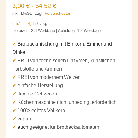
Bewertet
10
3,00
€
-
54,52
€
mit
4.60
von 5,
inkl. MwSt.
zzgl.
Versandkosten
basierend
auf
8,57
€
–
4,36
€
/
kg
Kundenbewertungen
Lieferzeit:
2-3 Werktage | Abholung: 1-2 Werktage
✔
Brotbackmischung mit Einkorn, Emmer und
Dinkel
✔
FREI von technischen Enzymen, künstlichen
Farbstoffe und Aromen
✔
FREI von modernem Weizen
✔
einfache Herstellung
✔
flexible Gehzeiten
✔
Küchenmaschine nicht unbedingt erforderlich
✔
100% echtes Vollkorn
✔
vegan
✔
auch
geeignet für Brotbackautomaten