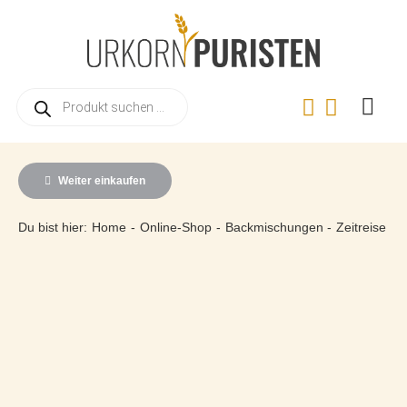
Zum
Inhalt
springen
Products
search
Togg
Navi
Home
Weiter einkaufen
Online
Du bist hier:
Home
Online-Shop
Backmischungen
Zeitreise
Warum 
Landwir
Urkorn
Rezept
Videos