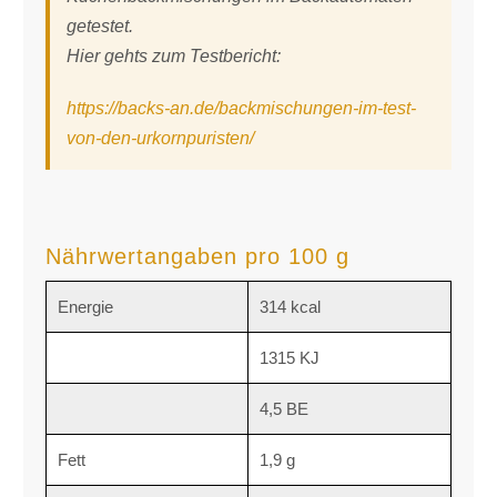
getestet.
Hier gehts zum Testbericht:
https://backs-an.de/backmischungen-im-test-
von-den-urkornpuristen/
Nährwertangaben pro 100 g
Energie
314 kcal
1315 KJ
4,5 BE
Fett
1,9 g