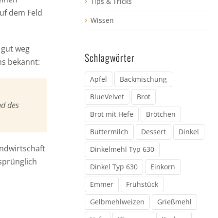
Tips & Tricks
auf dem Feld
Wissen
 gut weg
Schlagwörter
ns bekannt:
Apfel
Backmischung
BlueVelvet
Brot
nd des
Brot mit Hefe
Brötchen
Buttermilch
Dessert
Dinkel
andwirtschaft
Dinkelmehl Typ 630
sprünglich
Dinkel Typ 630
Einkorn
Emmer
Frühstück
Gelbmehlweizen
Grießmehl