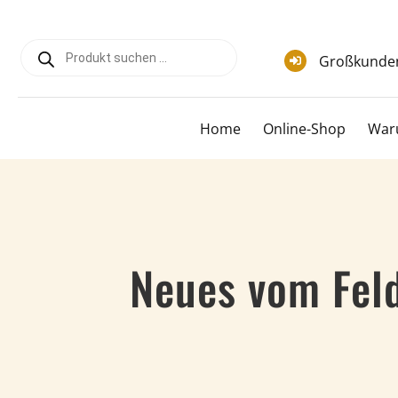
Zum
Inhalt
Products
springen
search
Großkunde
Home
Online-Shop
War
Neues vom Feld