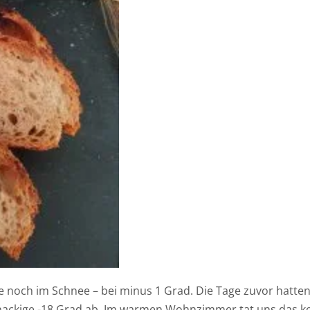
 noch im Schnee – bei minus 1 Grad. Die Tage zuvor hatten 
nackige -18 Grad ab. Im warmen Wohnzimmer tat uns das k