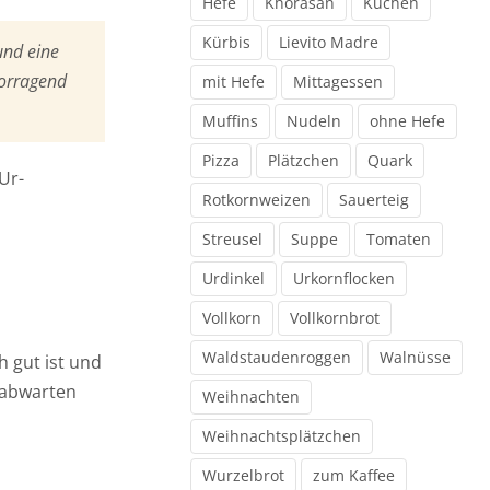
Hefe
Khorasan
Kuchen
Kürbis
Lievito Madre
und eine
vorragend
mit Hefe
Mittagessen
Muffins
Nudeln
ohne Hefe
Pizza
Plätzchen
Quark
Ur-
Rotkornweizen
Sauerteig
Streusel
Suppe
Tomaten
Urdinkel
Urkornflocken
Vollkorn
Vollkornbrot
Waldstaudenroggen
Walnüsse
 gut ist und
t abwarten
Weihnachten
Weihnachtsplätzchen
Wurzelbrot
zum Kaffee