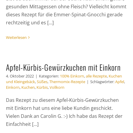
gesunden Mittagessen ohne Fleisch? Vielleicht kommt
dieses Rezept für die Emmer-Spinat-Gnocchi gerade
rechtzeitig und es [...]
Weiterlesen
Apfel-Kürbis-Gewürzkuchen mit Einkorn
4. Oktober 2022
|
Kategorien:
100% Einkorn
,
alle Rezepte
,
Kuchen
und Kleingebäck
,
Süßes
,
Thermomix-Rezepte
|
Schlagwörter:
Apfel
,
Einkorn
,
Kuchen
,
Kürbis
,
Vollkorn
Das Rezept zu diesem Apfel-Kürbis-Gewürzkuchen
mit Einkorn hat uns eine liebe Kundin geschickt.
Vielen Dank an Carolin G. :-) Ich habe das Rezept der
Einfachheit [...]