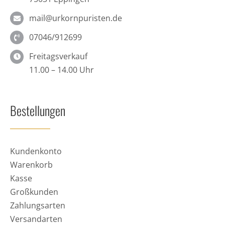
mail@urkornpuristen.de
07046/912699
Freitagsverkauf
11.00 – 14.00 Uhr
Bestellungen
Kundenkonto
Warenkorb
Kasse
Großkunden
Zahlungsarten
Versandarten