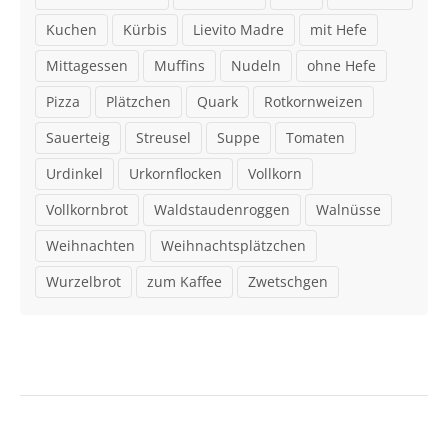
Kuchen
Kürbis
Lievito Madre
mit Hefe
Mittagessen
Muffins
Nudeln
ohne Hefe
Pizza
Plätzchen
Quark
Rotkornweizen
Sauerteig
Streusel
Suppe
Tomaten
Urdinkel
Urkornflocken
Vollkorn
Vollkornbrot
Waldstaudenroggen
Walnüsse
Weihnachten
Weihnachtsplätzchen
Wurzelbrot
zum Kaffee
Zwetschgen