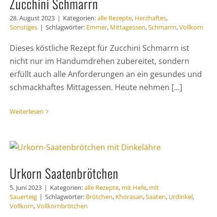
Zucchini Schmarrn
28. August 2023
|
Kategorien:
alle Rezepte
,
Herzhaftes
,
Sonstiges
|
Schlagwörter:
Emmer
,
Mittagessen
,
Schmarrn
,
Vollkorn
Dieses köstliche Rezept für Zucchini Schmarrn ist
nicht nur im Handumdrehen zubereitet, sondern
erfüllt auch alle Anforderungen an ein gesundes und
schmackhaftes Mittagessen. Heute nehmen [...]
Weiterlesen
Urkorn Saatenbrötchen
5. Juni 2023
|
Kategorien:
alle Rezepte
,
mit Hefe
,
mit
Sauerteig
|
Schlagwörter:
Brötchen
,
Khorasan
,
Saaten
,
Urdinkel
,
Vollkorn
,
Vollkornbrötchen