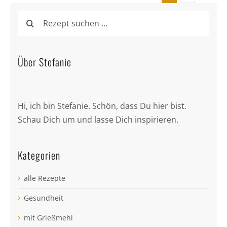
Suche
nach:
Über Stefanie
Hi, ich bin Stefanie. Schön, dass Du hier bist.
Schau Dich um und lasse Dich inspirieren.
Kategorien
alle Rezepte
Gesundheit
mit Grießmehl