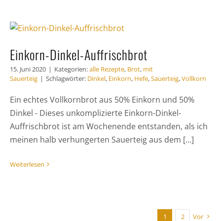
Einkorn-Dinkel-Auffrischbrot
15. Juni 2020
|
Kategorien:
alle Rezepte
,
Brot
,
mit
Sauerteig
|
Schlagwörter:
Dinkel
,
Einkorn
,
Hefe
,
Sauerteig
,
Vollkorn
Ein echtes Vollkornbrot aus 50% Einkorn und 50%
Dinkel - Dieses unkomplizierte Einkorn-Dinkel-
Auffrischbrot ist am Wochenende entstanden, als ich
meinen halb verhungerten Sauerteig aus dem [...]
Weiterlesen
1
2
Vor