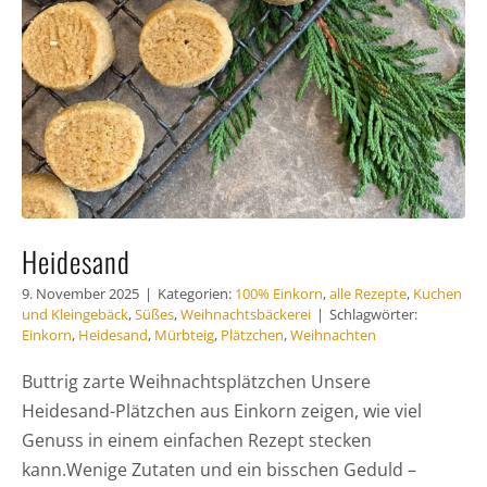
Heidesand
9. November 2025
|
Kategorien:
100% Einkorn
,
alle Rezepte
,
Kuchen
und Kleingebäck
,
Süßes
,
Weihnachtsbäckerei
|
Schlagwörter:
Einkorn
,
Heidesand
,
Mürbteig
,
Plätzchen
,
Weihnachten
Buttrig zarte Weihnachtsplätzchen Unsere
Heidesand-Plätzchen aus Einkorn zeigen, wie viel
Genuss in einem einfachen Rezept stecken
kann.Wenige Zutaten und ein bisschen Geduld –