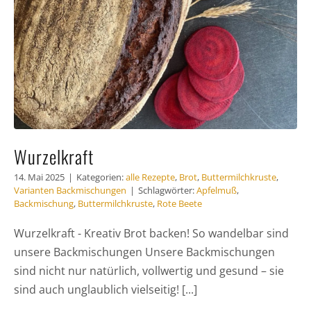
Wurzelkraft
14. Mai 2025
|
Kategorien:
alle Rezepte
,
Brot
,
Buttermilchkruste
,
Varianten Backmischungen
|
Schlagwörter:
Apfelmuß
,
Backmischung
,
Buttermilchkruste
,
Rote Beete
Wurzelkraft - Kreativ Brot backen! So wandelbar sind
unsere Backmischungen Unsere Backmischungen
sind nicht nur natürlich, vollwertig und gesund – sie
sind auch unglaublich vielseitig! [...]