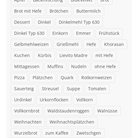
Brot mit Hefe
Brötchen
Buttermilch
Dessert
Dinkel
Dinkelmehl Typ 630
Dinkel Typ 630
Einkorn
Emmer
Frühstück
Gelbmehlweizen
Grießmehl
Hefe
Khorasan
Kuchen
Kürbis
Lievito Madre
mit Hefe
Mittagessen
Muffins
Nudeln
ohne Hefe
Pizza
Plätzchen
Quark
Rotkornweizen
Sauerteig
Streusel
Suppe
Tomaten
Urdinkel
Urkornflocken
Vollkorn
Vollkornbrot
Waldstaudenroggen
Walnüsse
Weihnachten
Weihnachtsplätzchen
Wurzelbrot
zum Kaffee
Zwetschgen