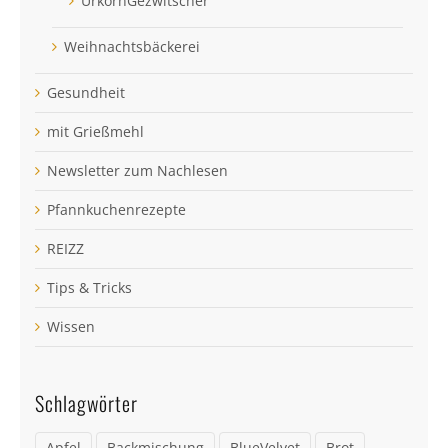
UrkornGezwitscher
Weihnachtsbäckerei
Gesundheit
mit Grießmehl
Newsletter zum Nachlesen
Pfannkuchenrezepte
REIZZ
Tips & Tricks
Wissen
Schlagwörter
Apfel
Backmischung
BlueVelvet
Brot