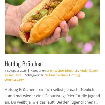
Hotdog Brötchen
14. August 2025
|
Kategorien:
alle Rezepte
,
Brötchen
,
Kinder lieben
es
,
mit Hefe
|
Schlagwörter:
Gelbmehlweizen
,
Hotdog
,
sommerparty
Hotdog Brötchen – einfach selbst gemacht Neulich
stand mal wieder eine Geburtstagsfeier für die Jugend
an. Du weißt ja, wie das läuft: Bei den Jugendlichen [...]