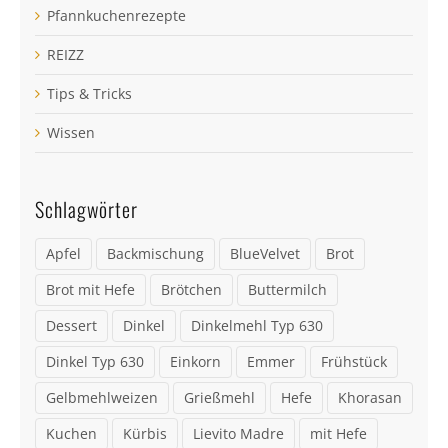
Pfannkuchenrezepte
REIZZ
Tips & Tricks
Wissen
Schlagwörter
Apfel
Backmischung
BlueVelvet
Brot
Brot mit Hefe
Brötchen
Buttermilch
Dessert
Dinkel
Dinkelmehl Typ 630
Dinkel Typ 630
Einkorn
Emmer
Frühstück
Gelbmehlweizen
Grießmehl
Hefe
Khorasan
Kuchen
Kürbis
Lievito Madre
mit Hefe