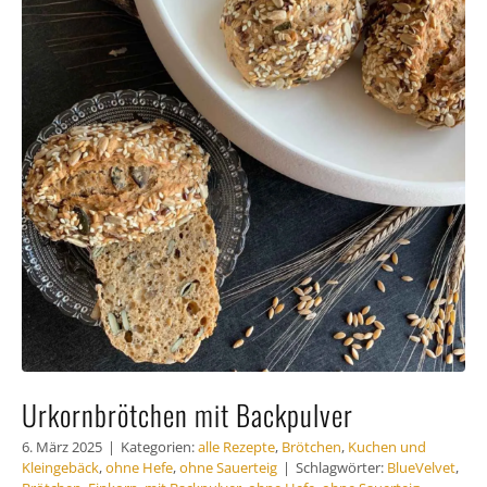
Urkornbrötchen mit Backpulver
6. März 2025
|
Kategorien:
alle Rezepte
,
Brötchen
,
Kuchen und
Kleingebäck
,
ohne Hefe
,
ohne Sauerteig
|
Schlagwörter:
BlueVelvet
,