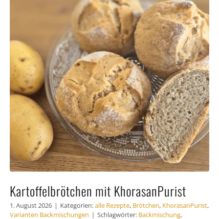
Häufig
Kunde
Kontak
Kartoffelbrötchen mit KhorasanPurist
1. August 2026
|
Kategorien:
alle Rezepte
,
Brötchen
,
KhorasanPurist
,
Varianten Backmischungen
|
Schlagwörter:
Backmischung
,