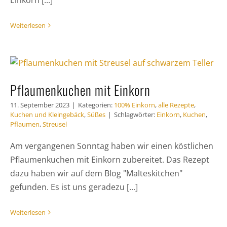
Weiterlesen
Pflaumenkuchen mit Einkorn
11. September 2023
|
Kategorien:
100% Einkorn
,
alle Rezepte
,
Kuchen und Kleingebäck
,
Süßes
|
Schlagwörter:
Einkorn
,
Kuchen
,
Pflaumen
,
Streusel
Am vergangenen Sonntag haben wir einen köstlichen
Pflaumenkuchen mit Einkorn zubereitet. Das Rezept
dazu haben wir auf dem Blog "Malteskitchen"
gefunden. Es ist uns geradezu [...]
Weiterlesen