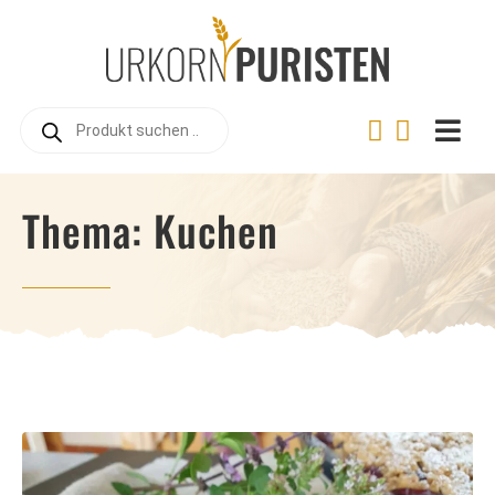
Zum
Inhalt
springen
Products
search
Togg
Navi
Home
Thema: Kuchen
Online
Warum
Landwi
Urkorn
Rezep
Videos