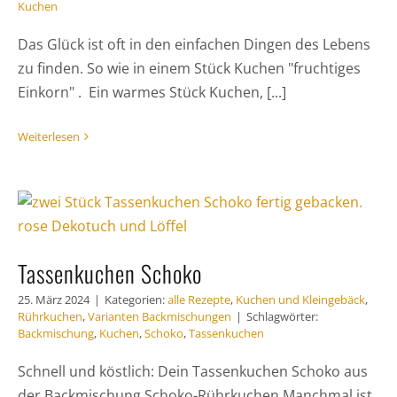
Kuchen
Das Glück ist oft in den einfachen Dingen des Lebens
zu finden. So wie in einem Stück Kuchen "fruchtiges
Einkorn" . Ein warmes Stück Kuchen, [...]
Weiterlesen
Tassenkuchen Schoko
25. März 2024
|
Kategorien:
alle Rezepte
,
Kuchen und Kleingebäck
,
Rührkuchen
,
Varianten Backmischungen
|
Schlagwörter:
Backmischung
,
Kuchen
,
Schoko
,
Tassenkuchen
Schnell und köstlich: Dein Tassenkuchen Schoko aus
der Backmischung Schoko-Rührkuchen Manchmal ist