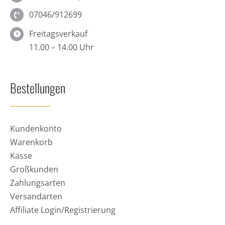
07046/912699
Freitagsverkauf
11.00 – 14.00 Uhr
Bestellungen
Kundenkonto
Warenkorb
Kasse
Großkunden
Zahlungsarten
Versandarten
Affiliate Login/Registrierung