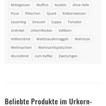
Mittagessen
Muffins
Nudeln
ohne Hefe
Pizza
Plätzchen
Quark
Rotkornweizen
Sauerteig
Streusel
Suppe
Tomaten
Urdinkel
Urkornflocken
Vollkorn
Vollkornbrot
Waldstaudenroggen
Walnüsse
Weihnachten
Weihnachtsplätzchen
Wurzelbrot
zum Kaffee
Zwetschgen
Beliebte Produkte im Urkorn-