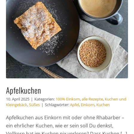
Apfelkuchen
10. April 2025
|
Kategorien:
100% Einkorn
,
alle Rezepte
,
Kuchen und
Kleingebäck
,
Süßes
|
Schlagwörter:
Apfel
,
Einkorn
,
Kuchen
Apfelkuchen aus Einkorn mit oder ohne Rhabarber –
ein ehrlicher Kuchen, wie er sein soll Du denkst,
Vollkorn hat im Kuchen nix verloren? Dass Kuchen [...]