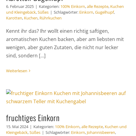
6. Februar 2025
|
Kategorien:
100% Einkorn
,
alle Rezepte
,
Kuchen
und Kleingebäck
,
Süßes
|
Schlagwörter:
Einkorn
,
Gugelhupf
,
Karotten
,
Kuchen
,
Rührkuchen
Kennt ihr das? Ihr wollt einen richtig saftigen,
aromatischen Kuchen backen, aber am liebsten mit
wenigen, aber guten Zutaten, die nicht nur lecker
sind, sondern [...]
Weiterlesen
fruchtiges Einkorn
15. Mai 2024
|
Kategorien:
100% Einkorn
,
alle Rezepte
,
Kuchen und
Kleingebäck
,
Süßes
|
Schlagwörter:
Einkorn
,
Johannisbeeren
,