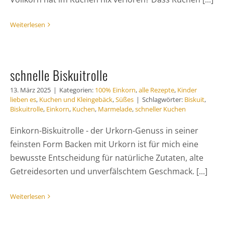
Weiterlesen
schnelle Biskuitrolle
13. März 2025
|
Kategorien:
100% Einkorn
,
alle Rezepte
,
Kinder
lieben es
,
Kuchen und Kleingebäck
,
Süßes
|
Schlagwörter:
Biskuit
,
Biskuitrolle
,
Einkorn
,
Kuchen
,
Marmelade
,
schneller Kuchen
Einkorn-Biskuitrolle - der Urkorn-Genuss in seiner
feinsten Form Backen mit Urkorn ist für mich eine
bewusste Entscheidung für natürliche Zutaten, alte
Getreidesorten und unverfälschtem Geschmack. [...]
Weiterlesen