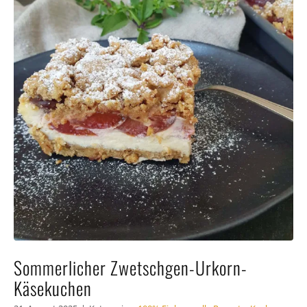
Häufig
Kunde
Kontak
Sommerlicher Zwetschgen-Urkorn-
Käsekuchen