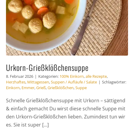
Urkorn-Grießklößchensuppe
8. Februar 2026
|
Kategorien:
100% Einkorn
,
alle Rezepte
,
Herzhaftes
,
Mittagessen
,
Suppen / Aufläufe / Salate
|
Schlagwörter:
Einkorn
,
Emmer
,
Grieß
,
Grießklößchen
,
Suppe
Schnelle Grießklößchensuppe mit Urkorn – sättigend
& einfach gemacht Du wirst diese schnelle Suppe mit
den Urkorn-Grießklößchen lieben. Zumindest tun wir
es. Sie ist super [...]