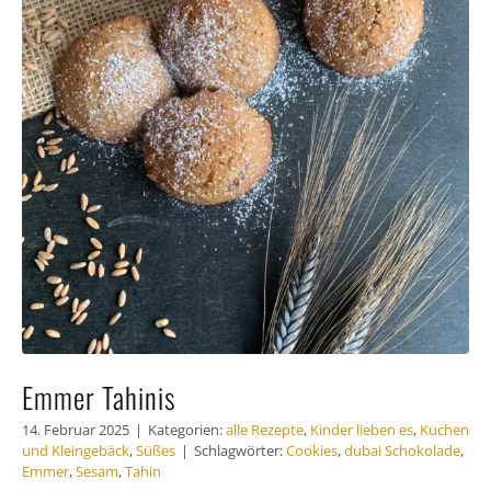
Emmer Tahinis
14. Februar 2025
|
Kategorien:
alle Rezepte
,
Kinder lieben es
,
Kuchen
und Kleingebäck
,
Süßes
|
Schlagwörter:
Cookies
,
dubai Schokolade
,
Emmer
,
Sesam
,
Tahin