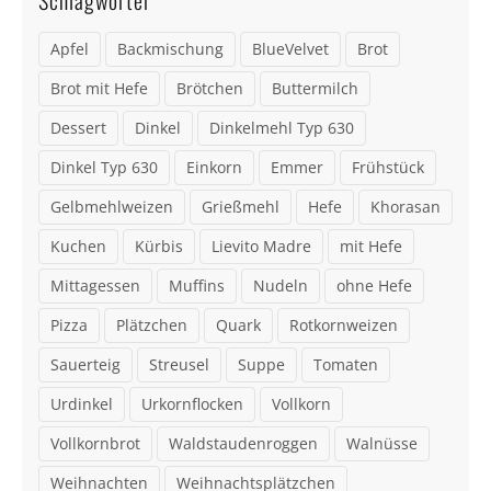
Apfel
Backmischung
BlueVelvet
Brot
Brot mit Hefe
Brötchen
Buttermilch
Dessert
Dinkel
Dinkelmehl Typ 630
Dinkel Typ 630
Einkorn
Emmer
Frühstück
Gelbmehlweizen
Grießmehl
Hefe
Khorasan
Kuchen
Kürbis
Lievito Madre
mit Hefe
Mittagessen
Muffins
Nudeln
ohne Hefe
Pizza
Plätzchen
Quark
Rotkornweizen
Sauerteig
Streusel
Suppe
Tomaten
Urdinkel
Urkornflocken
Vollkorn
Vollkornbrot
Waldstaudenroggen
Walnüsse
Weihnachten
Weihnachtsplätzchen