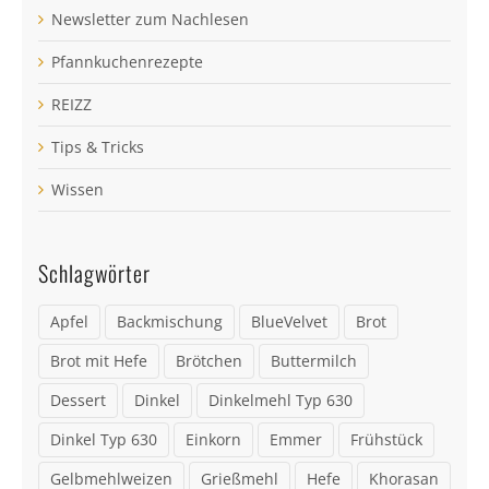
Newsletter zum Nachlesen
Pfannkuchenrezepte
REIZZ
Tips & Tricks
Wissen
Schlagwörter
Apfel
Backmischung
BlueVelvet
Brot
Brot mit Hefe
Brötchen
Buttermilch
Dessert
Dinkel
Dinkelmehl Typ 630
Dinkel Typ 630
Einkorn
Emmer
Frühstück
Gelbmehlweizen
Grießmehl
Hefe
Khorasan