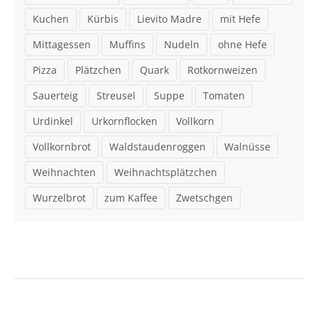
Kuchen
Kürbis
Lievito Madre
mit Hefe
Mittagessen
Muffins
Nudeln
ohne Hefe
Pizza
Plätzchen
Quark
Rotkornweizen
Sauerteig
Streusel
Suppe
Tomaten
Urdinkel
Urkornflocken
Vollkorn
Vollkornbrot
Waldstaudenroggen
Walnüsse
Weihnachten
Weihnachtsplätzchen
Wurzelbrot
zum Kaffee
Zwetschgen