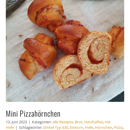
Häufig
Kunde
Kontak
Mini Pizzahörnchen
13. Juni 2023
|
Kategorien:
alle Rezepte
,
Brot
,
Herzhaftes
,
mit
Hefe
|
Schlagwörter:
Dinkel Typ 630
,
Einkorn
,
Hefe
,
Hörnchen
,
Pizza
,