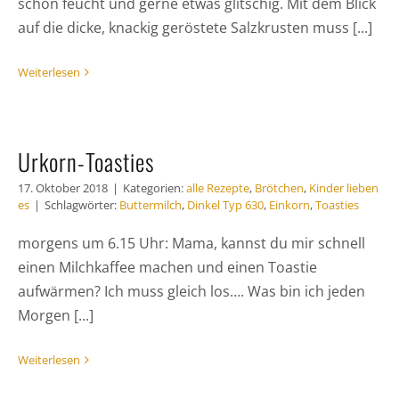
schön feucht und gerne etwas glitschig. Mit dem Blick
auf die dicke, knackig geröstete Salzkrusten muss [...]
Weiterlesen
Urkorn-Toasties
17. Oktober 2018
|
Kategorien:
alle Rezepte
,
Brötchen
,
Kinder lieben
es
|
Schlagwörter:
Buttermilch
,
Dinkel Typ 630
,
Einkorn
,
Toasties
morgens um 6.15 Uhr: Mama, kannst du mir schnell
einen Milchkaffee machen und einen Toastie
aufwärmen? Ich muss gleich los…. Was bin ich jeden
Morgen [...]
Weiterlesen