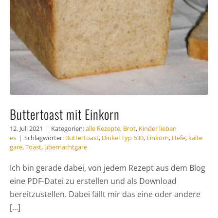
Buttertoast mit Einkorn
12. Juli 2021
|
Kategorien:
alle Rezepte
,
Brot
,
Kinder lieben
es
|
Schlagwörter:
Buttertoast
,
Dinkel Typ 630
,
Einkorn
,
Hefe
,
kalte
gare
,
Toast
,
übernachtgare
Ich bin gerade dabei, von jedem Rezept aus dem Blog
eine PDF-Datei zu erstellen und als Download
bereitzustellen. Dabei fällt mir das eine oder andere
[...]