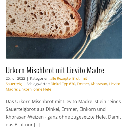
Urkorn Mischbrot mit Lievito Madre
25. Juli 2022
|
Kategorien:
alle Rezepte
,
Brot
,
mit
Sauerteig
|
Schlagwörter:
Dinkel Typ 630
,
Emmer
,
Khorasan
,
Lievito
Madre; Einkorn
,
ohne Hefe
Das Urkorn Mischbrot mit Lievito Madre ist ein reines
Sauerteigbrot aus Dinkel, Emmer, Einkorn und
Khorasan-Weizen - ganz ohne zugesetzte Hefe. Damit
das Brot nur [...]