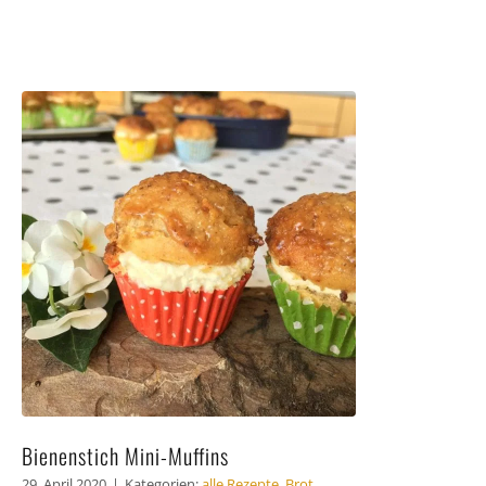
Bienenstich Mini-Muffins
29. April 2020
|
Kategorien:
alle Rezepte
,
Brot
,