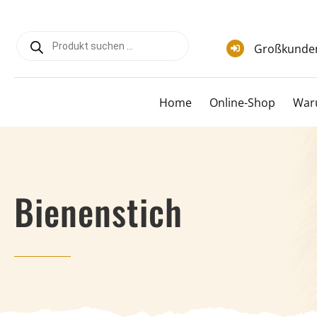
Zum
Inhalt
Products
springen
search
Großkunde
Home
Online-Shop
War
Bienenstich