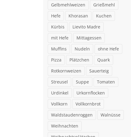
Gelbmehlweizen
Grießmehl
Hefe
Khorasan
Kuchen
Kürbis
Lievito Madre
mit Hefe
Mittagessen
Muffins
Nudeln
ohne Hefe
Pizza
Plätzchen
Quark
Rotkornweizen
Sauerteig
Streusel
Suppe
Tomaten
Urdinkel
Urkornflocken
Vollkorn
Vollkornbrot
Waldstaudenroggen
Walnüsse
Weihnachten
Weihnachtsplätzchen