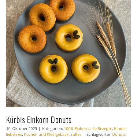
Häufig gestellte Fragen
Kundenstimmen
Kontakt
Kürbis Einkorn Donuts
10. Oktober 2025
|
Kategorien:
100% Einkorn
,
alle Rezepte
,
Kinder
lieben es
,
Kuchen und Kleingebäck
,
Süßes
|
Schlagwörter:
Donuts
,