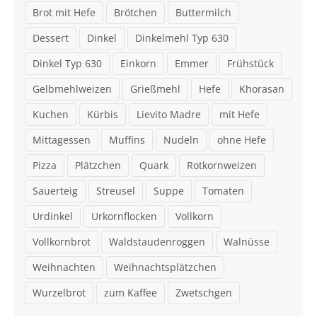
Brot mit Hefe
Brötchen
Buttermilch
Dessert
Dinkel
Dinkelmehl Typ 630
Dinkel Typ 630
Einkorn
Emmer
Frühstück
Gelbmehlweizen
Grießmehl
Hefe
Khorasan
Kuchen
Kürbis
Lievito Madre
mit Hefe
Mittagessen
Muffins
Nudeln
ohne Hefe
Pizza
Plätzchen
Quark
Rotkornweizen
Sauerteig
Streusel
Suppe
Tomaten
Urdinkel
Urkornflocken
Vollkorn
Vollkornbrot
Waldstaudenroggen
Walnüsse
Weihnachten
Weihnachtsplätzchen
Wurzelbrot
zum Kaffee
Zwetschgen