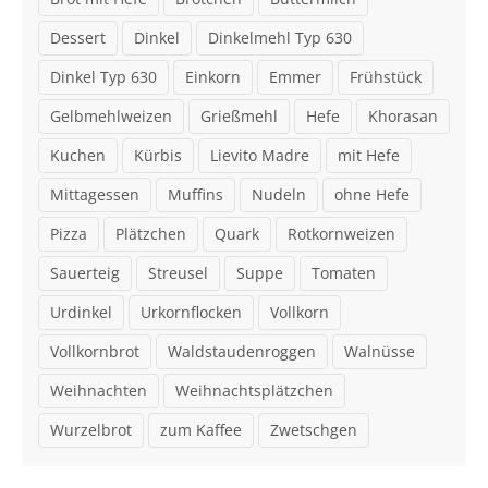
Dessert
Dinkel
Dinkelmehl Typ 630
Dinkel Typ 630
Einkorn
Emmer
Frühstück
Gelbmehlweizen
Grießmehl
Hefe
Khorasan
Kuchen
Kürbis
Lievito Madre
mit Hefe
Mittagessen
Muffins
Nudeln
ohne Hefe
Pizza
Plätzchen
Quark
Rotkornweizen
Sauerteig
Streusel
Suppe
Tomaten
Urdinkel
Urkornflocken
Vollkorn
Vollkornbrot
Waldstaudenroggen
Walnüsse
Weihnachten
Weihnachtsplätzchen
Wurzelbrot
zum Kaffee
Zwetschgen