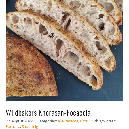
Häufig gestellte Fragen
Kundenstimmen
Kontakt
Wildbakers Khorasan-Focaccia
22. August 2022
|
Kategorien:
alle Rezepte
,
Brot
|
Schlagwörter:
Focaccia
,
Sauerteig