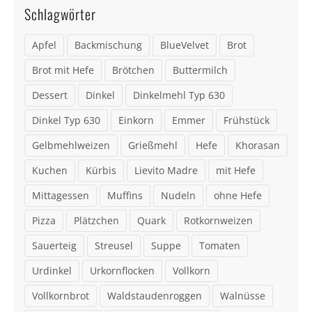
Schlagwörter
Apfel
Backmischung
BlueVelvet
Brot
Brot mit Hefe
Brötchen
Buttermilch
Dessert
Dinkel
Dinkelmehl Typ 630
Dinkel Typ 630
Einkorn
Emmer
Frühstück
Gelbmehlweizen
Grießmehl
Hefe
Khorasan
Kuchen
Kürbis
Lievito Madre
mit Hefe
Mittagessen
Muffins
Nudeln
ohne Hefe
Pizza
Plätzchen
Quark
Rotkornweizen
Sauerteig
Streusel
Suppe
Tomaten
Urdinkel
Urkornflocken
Vollkorn
Vollkornbrot
Waldstaudenroggen
Walnüsse