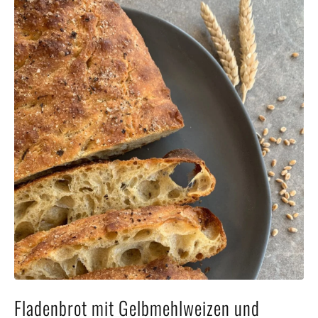
Häufig
Kunde
Kontak
Fladenbrot mit Gelbmehlweizen und