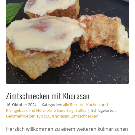
Zimtschnecken mit Khorasan
16. Oktober 2024
|
Kategorien:
alle Rezepte
,
Kuchen und
Kleingebäck
,
mit Hefe
,
ohne Sauerteig
,
Süßes
|
Schlagwörter:
Gelbmehlweizen Typ 550
,
Khorasan
,
Zimtschnecken
Herzlich willkommen zu einem weiteren kulinarischen