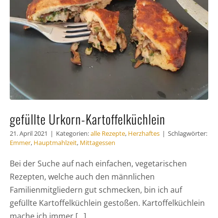
gefüllte Urkorn-Kartoffelküchlein
21. April 2021
|
Kategorien:
alle Rezepte
,
Herzhaftes
|
Schlagwörter:
Emmer
,
Hauptmahlzeit
,
Mittagessen
Bei der Suche auf nach einfachen, vegetarischen
Rezepten, welche auch den männlichen
Familienmitgliedern gut schmecken, bin ich auf
gefüllte Kartoffelküchlein gestoßen. Kartoffelküchlein
mache ich immer [...]