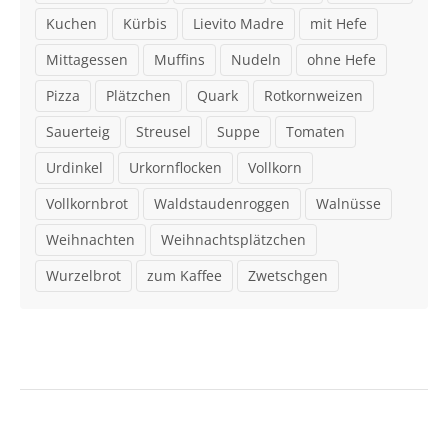
Kuchen
Kürbis
Lievito Madre
mit Hefe
Mittagessen
Muffins
Nudeln
ohne Hefe
Pizza
Plätzchen
Quark
Rotkornweizen
Sauerteig
Streusel
Suppe
Tomaten
Urdinkel
Urkornflocken
Vollkorn
Vollkornbrot
Waldstaudenroggen
Walnüsse
Weihnachten
Weihnachtsplätzchen
Wurzelbrot
zum Kaffee
Zwetschgen