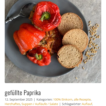
Häufig
Kunde
Kontak
gefüllte Paprika
12. September 2025
|
Kategorien:
100% Einkorn
,
alle Rezepte
,
Herzhaftes
,
Suppen / Aufläufe / Salate
|
Schlagwörter:
Auflauf
,