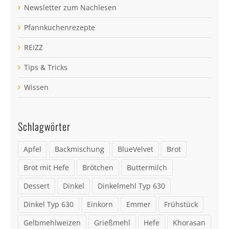
Newsletter zum Nachlesen
Pfannkuchenrezepte
REIZZ
Tips & Tricks
Wissen
Schlagwörter
Apfel
Backmischung
BlueVelvet
Brot
Brot mit Hefe
Brötchen
Buttermilch
Dessert
Dinkel
Dinkelmehl Typ 630
Dinkel Typ 630
Einkorn
Emmer
Frühstück
Gelbmehlweizen
Grießmehl
Hefe
Khorasan