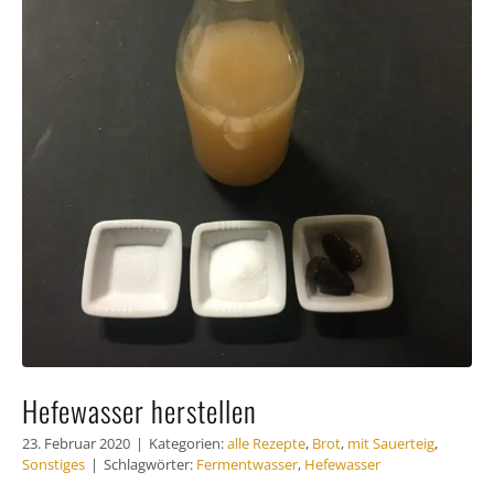
Hefewasser herstellen
23. Februar 2020
|
Kategorien:
alle Rezepte
,
Brot
,
mit Sauerteig
,
Sonstiges
|
Schlagwörter:
Fermentwasser
,
Hefewasser