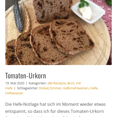
Häufig gestellte Fragen
Kundenstimmen
Kontakt
Tomaten-Urkorn
19. Mai 2020
|
Kategorien:
alle Rezepte
,
Brot
,
mit
Hefe
|
Schlagwörter:
Dinkel
,
Emmer
,
Gelbmehlweizen
,
Hefe
,
Hefewasser
Die Hefe-Notlage hat sich im Moment wieder etwas
entspannt, so dass ich für dieses Tomaten-Urkorn