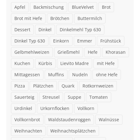
Apfel
Backmischung
BlueVelvet
Brot
Brot mit Hefe
Brötchen
Buttermilch
Dessert
Dinkel
Dinkelmehl Typ 630
Dinkel Typ 630
Einkorn
Emmer
Frühstück
Gelbmehlweizen
Grießmehl
Hefe
Khorasan
Kuchen
Kürbis
Lievito Madre
mit Hefe
Mittagessen
Muffins
Nudeln
ohne Hefe
Pizza
Plätzchen
Quark
Rotkornweizen
Sauerteig
Streusel
Suppe
Tomaten
Urdinkel
Urkornflocken
Vollkorn
Vollkornbrot
Waldstaudenroggen
Walnüsse
Weihnachten
Weihnachtsplätzchen