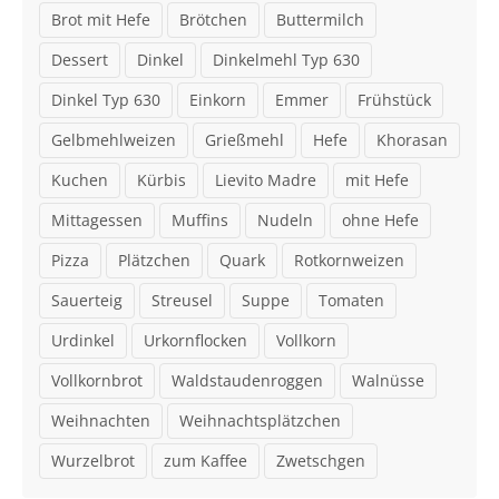
Brot mit Hefe
Brötchen
Buttermilch
Dessert
Dinkel
Dinkelmehl Typ 630
Dinkel Typ 630
Einkorn
Emmer
Frühstück
Gelbmehlweizen
Grießmehl
Hefe
Khorasan
Kuchen
Kürbis
Lievito Madre
mit Hefe
Mittagessen
Muffins
Nudeln
ohne Hefe
Pizza
Plätzchen
Quark
Rotkornweizen
Sauerteig
Streusel
Suppe
Tomaten
Urdinkel
Urkornflocken
Vollkorn
Vollkornbrot
Waldstaudenroggen
Walnüsse
Weihnachten
Weihnachtsplätzchen
Wurzelbrot
zum Kaffee
Zwetschgen