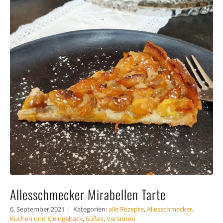
Häufig gestellte Fragen
Kundenstimmen
Kontakt
Allesschmecker Mirabellen Tarte
6. September 2021
|
Kategorien:
alle Rezepte
,
Allesschmecker
,
Kuchen und Kleingebäck
,
Süßes
,
Varianten