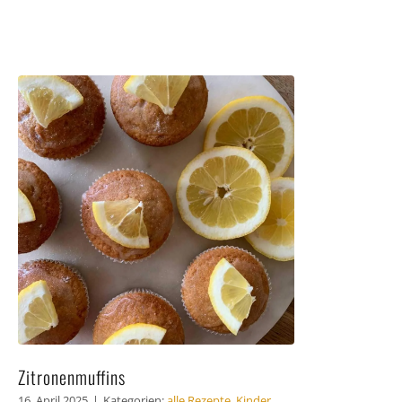
Zitronenmuffins
16. April 2025
|
Kategorien:
alle Rezepte
,
Kinder