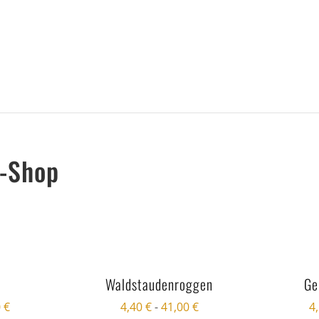
n-Shop
Waldstaudenroggen
Ge
0
€
4,40
€
-
41,00
€
4