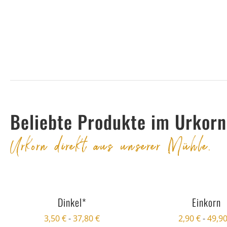
Beliebte Produkte im Urkor
Urkorn direkt aus unserer Mühle.
Dinkel*
Einkorn
3,50
€
-
37,80
€
2,90
€
-
49,9