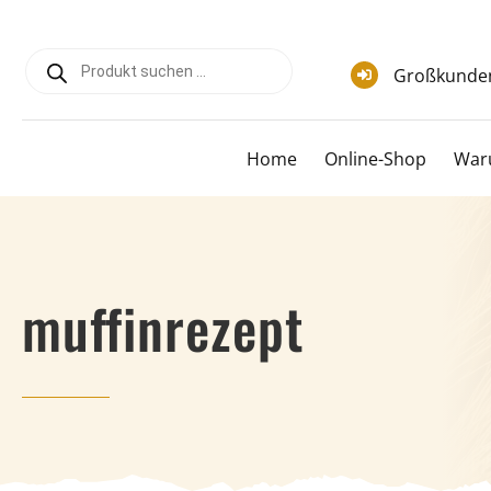
Zum
Inhalt
Products
springen
search
Großkunde
Home
Online-Shop
War
muffinrezept