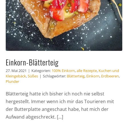
Einkorn-Blätterteig
27. Mai 2021
|
Kategorien:
100% Einkorn
,
alle Rezepte
,
Kuchen und
Kleingebäck
,
Süßes
|
Schlagwörter:
Blätterteig
,
Einkorn
,
Erdbeeren
,
Plunder
Blätterteig hatte ich bisher ich noch nie selbst
hergestellt. Immer wenn ich mir das Tourieren mit
der Butterplatte angeschaut habe, hat mich der
Aufwand abgeschreckt. [...]