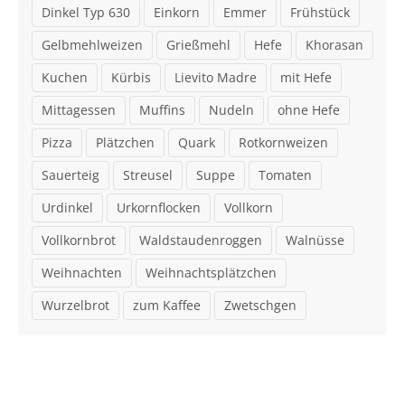
Dinkel Typ 630
Einkorn
Emmer
Frühstück
Gelbmehlweizen
Grießmehl
Hefe
Khorasan
Kuchen
Kürbis
Lievito Madre
mit Hefe
Mittagessen
Muffins
Nudeln
ohne Hefe
Pizza
Plätzchen
Quark
Rotkornweizen
Sauerteig
Streusel
Suppe
Tomaten
Urdinkel
Urkornflocken
Vollkorn
Vollkornbrot
Waldstaudenroggen
Walnüsse
Weihnachten
Weihnachtsplätzchen
Wurzelbrot
zum Kaffee
Zwetschgen