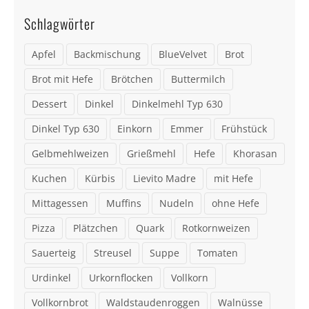
Schlagwörter
Apfel
Backmischung
BlueVelvet
Brot
Brot mit Hefe
Brötchen
Buttermilch
Dessert
Dinkel
Dinkelmehl Typ 630
Dinkel Typ 630
Einkorn
Emmer
Frühstück
Gelbmehlweizen
Grießmehl
Hefe
Khorasan
Kuchen
Kürbis
Lievito Madre
mit Hefe
Mittagessen
Muffins
Nudeln
ohne Hefe
Pizza
Plätzchen
Quark
Rotkornweizen
Sauerteig
Streusel
Suppe
Tomaten
Urdinkel
Urkornflocken
Vollkorn
Vollkornbrot
Waldstaudenroggen
Walnüsse