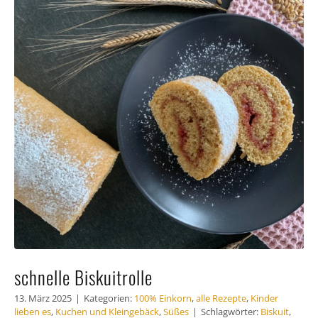
Häufig
Kunde
Kontak
schnelle Biskuitrolle
13. März 2025
|
Kategorien:
100% Einkorn
,
alle Rezepte
,
Kinder
lieben es
,
Kuchen und Kleingebäck
,
Süßes
|
Schlagwörter:
Biskuit
,