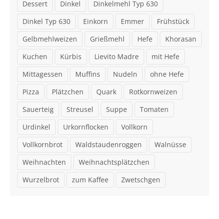
Dessert
Dinkel
Dinkelmehl Typ 630
Dinkel Typ 630
Einkorn
Emmer
Frühstück
Gelbmehlweizen
Grießmehl
Hefe
Khorasan
Kuchen
Kürbis
Lievito Madre
mit Hefe
Mittagessen
Muffins
Nudeln
ohne Hefe
Pizza
Plätzchen
Quark
Rotkornweizen
Sauerteig
Streusel
Suppe
Tomaten
Urdinkel
Urkornflocken
Vollkorn
Vollkornbrot
Waldstaudenroggen
Walnüsse
Weihnachten
Weihnachtsplätzchen
Wurzelbrot
zum Kaffee
Zwetschgen