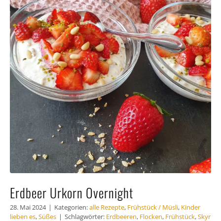
Häufig
Kunde
Kontak
Erdbeer Urkorn Overnight
28. Mai 2024
|
Kategorien:
alle Rezepte
,
Frühstück / Müsli
,
Kinder
lieben es
,
Süßes
|
Schlagwörter:
Erdbeeren
,
Flocken
,
Frühstück
,
Skyr