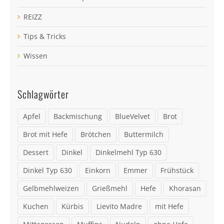
REIZZ
Tips & Tricks
Wissen
Schlagwörter
Apfel
Backmischung
BlueVelvet
Brot
Brot mit Hefe
Brötchen
Buttermilch
Dessert
Dinkel
Dinkelmehl Typ 630
Dinkel Typ 630
Einkorn
Emmer
Frühstück
Gelbmehlweizen
Grießmehl
Hefe
Khorasan
Kuchen
Kürbis
Lievito Madre
mit Hefe