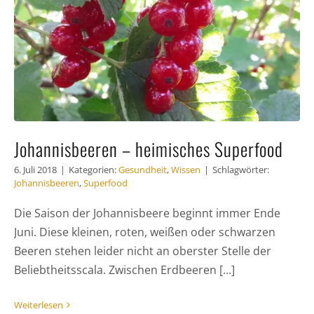
Häufig
Kunde
Kontak
Johannisbeeren – heimisches Superfood
6. Juli 2018
|
Kategorien:
Gesundheit
,
Wissen
|
Schlagwörter:
Johannisbeeren
,
Superfood
Die Saison der Johannisbeere beginnt immer Ende
Juni. Diese kleinen, roten, weißen oder schwarzen
Beeren stehen leider nicht an oberster Stelle der
Beliebtheitsscala. Zwischen Erdbeeren [...]
Weiterlesen