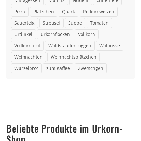
Mittagessen
Muffins
Nudeln
ohne Hefe
Pizza
Plätzchen
Quark
Rotkornweizen
Sauerteig
Streusel
Suppe
Tomaten
Urdinkel
Urkornflocken
Vollkorn
Vollkornbrot
Waldstaudenroggen
Walnüsse
Weihnachten
Weihnachtsplätzchen
Wurzelbrot
zum Kaffee
Zwetschgen
Beliebte Produkte im Urkorn-
Shop