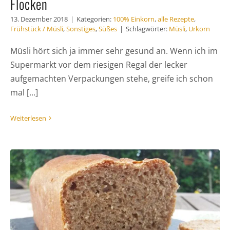
Flocken
13. Dezember 2018
|
Kategorien:
100% Einkorn
,
alle Rezepte
,
Frühstück / Müsli
,
Sonstiges
,
Süßes
|
Schlagwörter:
Müsli
,
Urkorn
Müsli hört sich ja immer sehr gesund an. Wenn ich im
Supermarkt vor dem riesigen Regal der lecker
aufgemachten Verpackungen stehe, greife ich schon
mal [...]
Weiterlesen