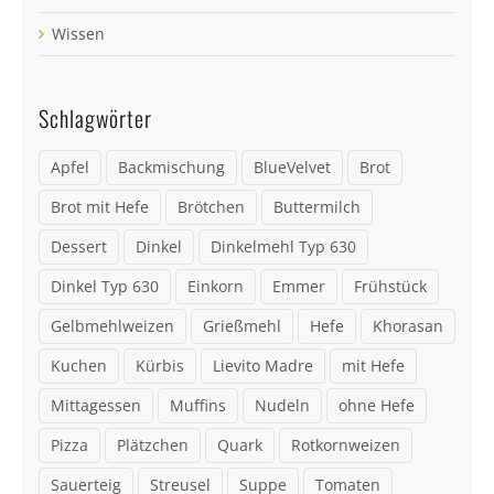
Wissen
Schlagwörter
Apfel
Backmischung
BlueVelvet
Brot
Brot mit Hefe
Brötchen
Buttermilch
Dessert
Dinkel
Dinkelmehl Typ 630
Dinkel Typ 630
Einkorn
Emmer
Frühstück
Gelbmehlweizen
Grießmehl
Hefe
Khorasan
Kuchen
Kürbis
Lievito Madre
mit Hefe
Mittagessen
Muffins
Nudeln
ohne Hefe
Pizza
Plätzchen
Quark
Rotkornweizen
Sauerteig
Streusel
Suppe
Tomaten