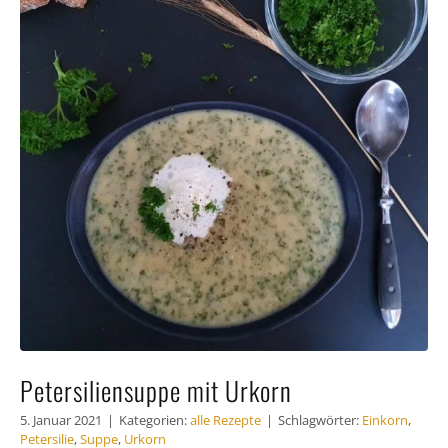
Häufig
Kunde
Kontak
Petersiliensuppe mit Urkorn
5. Januar 2021
|
Kategorien:
alle Rezepte
|
Schlagwörter:
Einkorn
,
Petersilie
,
Suppe
,
Urkorn