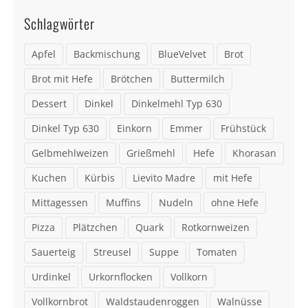
Schlagwörter
Apfel
Backmischung
BlueVelvet
Brot
Brot mit Hefe
Brötchen
Buttermilch
Dessert
Dinkel
Dinkelmehl Typ 630
Dinkel Typ 630
Einkorn
Emmer
Frühstück
Gelbmehlweizen
Grießmehl
Hefe
Khorasan
Kuchen
Kürbis
Lievito Madre
mit Hefe
Mittagessen
Muffins
Nudeln
ohne Hefe
Pizza
Plätzchen
Quark
Rotkornweizen
Sauerteig
Streusel
Suppe
Tomaten
Urdinkel
Urkornflocken
Vollkorn
Vollkornbrot
Waldstaudenroggen
Walnüsse