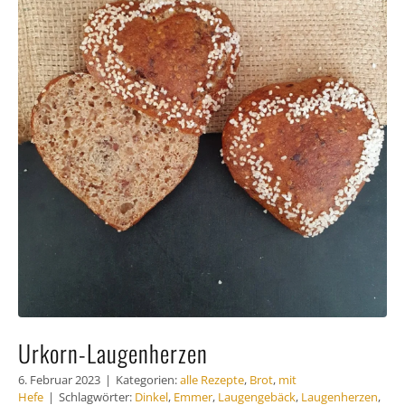
Häufig
Kunde
Kontak
Urkorn-Laugenherzen
6. Februar 2023
|
Kategorien:
alle Rezepte
,
Brot
,
mit
Hefe
|
Schlagwörter:
Dinkel
,
Emmer
,
Laugengebäck
,
Laugenherzen
,