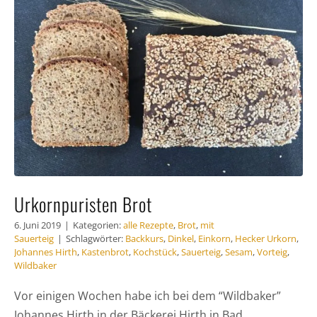
Häufig
Kunde
Kontak
Urkornpuristen Brot
6. Juni 2019
|
Kategorien:
alle Rezepte
,
Brot
,
mit
Sauerteig
|
Schlagwörter:
Backkurs
,
Dinkel
,
Einkorn
,
Hecker Urkorn
,
Johannes Hirth
,
Kastenbrot
,
Kochstück
,
Sauerteig
,
Sesam
,
Vorteig
,
Wildbaker
Vor einigen Wochen habe ich bei dem “Wildbaker”
Johannes Hirth in der Bäckerei Hirth in Bad