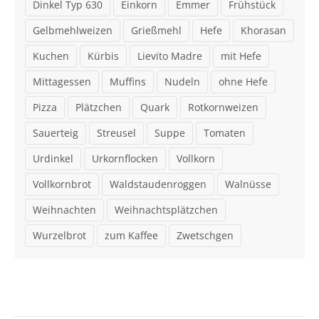
Dinkel Typ 630
Einkorn
Emmer
Frühstück
Gelbmehlweizen
Grießmehl
Hefe
Khorasan
Kuchen
Kürbis
Lievito Madre
mit Hefe
Mittagessen
Muffins
Nudeln
ohne Hefe
Pizza
Plätzchen
Quark
Rotkornweizen
Sauerteig
Streusel
Suppe
Tomaten
Urdinkel
Urkornflocken
Vollkorn
Vollkornbrot
Waldstaudenroggen
Walnüsse
Weihnachten
Weihnachtsplätzchen
Wurzelbrot
zum Kaffee
Zwetschgen