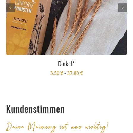
Dinkel*
3,50
€
-
37,80
€
Kundenstimmen
Deine Meinung ist uns wichtig!