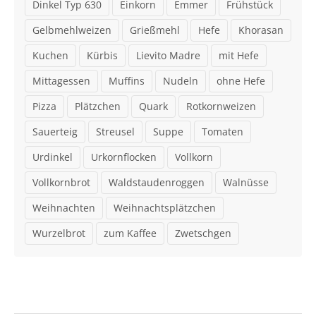
Dinkel Typ 630
Einkorn
Emmer
Frühstück
Gelbmehlweizen
Grießmehl
Hefe
Khorasan
Kuchen
Kürbis
Lievito Madre
mit Hefe
Mittagessen
Muffins
Nudeln
ohne Hefe
Pizza
Plätzchen
Quark
Rotkornweizen
Sauerteig
Streusel
Suppe
Tomaten
Urdinkel
Urkornflocken
Vollkorn
Vollkornbrot
Waldstaudenroggen
Walnüsse
Weihnachten
Weihnachtsplätzchen
Wurzelbrot
zum Kaffee
Zwetschgen