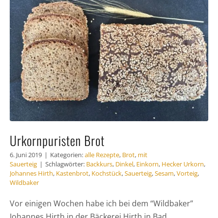
Häufig
Kunde
Kontak
Urkornpuristen Brot
6. Juni 2019
|
Kategorien:
alle Rezepte
,
Brot
,
mit
Sauerteig
|
Schlagwörter:
Backkurs
,
Dinkel
,
Einkorn
,
Hecker Urkorn
,
Johannes Hirth
,
Kastenbrot
,
Kochstück
,
Sauerteig
,
Sesam
,
Vorteig
,
Wildbaker
Vor einigen Wochen habe ich bei dem “Wildbaker”
Johannes Hirth in der Bäckerei Hirth in Bad