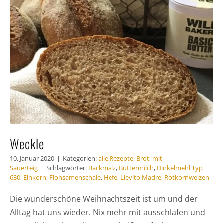
Häufig
Kunde
Kontak
Weckle
10. Januar 2020
|
Kategorien:
alle Rezepte
,
Brot
,
mit
Sauerteig
|
Schlagwörter:
Backmalz
,
Buttermilch
,
Dinkelmehl Typ
630
,
Einkorn
,
Flohsamenschale
,
Hefe
,
Lievito Madre
,
Rotkornweizen
Die wunderschöne Weihnachtszeit ist um und der
Alltag hat uns wieder. Nix mehr mit ausschlafen und