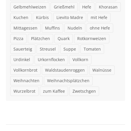
Gelbmehlweizen
Grießmehl
Hefe
Khorasan
Kuchen
Kürbis
Lievito Madre
mit Hefe
Mittagessen
Muffins
Nudeln
ohne Hefe
Pizza
Plätzchen
Quark
Rotkornweizen
Sauerteig
Streusel
Suppe
Tomaten
Urdinkel
Urkornflocken
Vollkorn
Vollkornbrot
Waldstaudenroggen
Walnüsse
Weihnachten
Weihnachtsplätzchen
Wurzelbrot
zum Kaffee
Zwetschgen