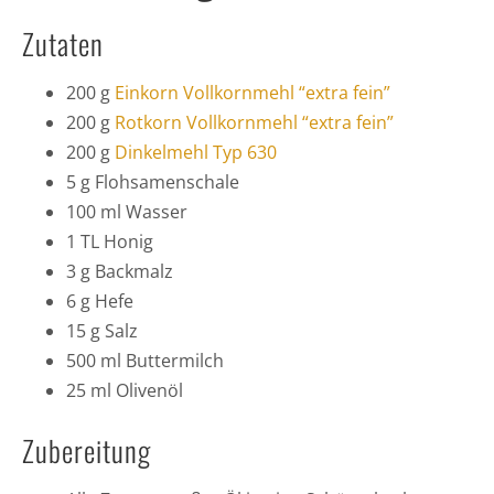
Zutaten
200 g
Einkorn Vollkornmehl “extra fein”
200 g
Rotkorn Vollkornmehl “extra fein”
200 g
Dinkelmehl Typ 630
5 g Flohsamenschale
100 ml Wasser
1 TL Honig
3 g Backmalz
6 g Hefe
15 g Salz
500 ml Buttermilch
25 ml Olivenöl
Zubereitung