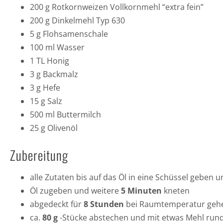
200 g Rotkornweizen Vollkornmehl “extra fein”
200 g Dinkelmehl Typ 630
5 g Flohsamenschale
100 ml Wasser
1 TL Honig
3 g Backmalz
3 g Hefe
15 g Salz
500 ml Buttermilch
25 g Olivenöl
Zubereitung
alle Zutaten bis auf das Öl in eine Schüssel geben 
Öl zugeben und weitere
5 Minuten
kneten
abgedeckt für
8 Stunden
bei Raumtemperatur gehe
ca.
80 g
-Stücke abstechen und mit etwas Mehl run