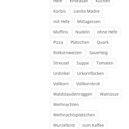
Hefe
Khorasan
Kuchen
Kürbis
Lievito Madre
mit Hefe
Mittagessen
Muffins
Nudeln
ohne Hefe
Pizza
Plätzchen
Quark
Rotkornweizen
Sauerteig
Streusel
Suppe
Tomaten
Urdinkel
Urkornflocken
Vollkorn
Vollkornbrot
Waldstaudenroggen
Walnüsse
Weihnachten
Weihnachtsplätzchen
Wurzelbrot
zum Kaffee