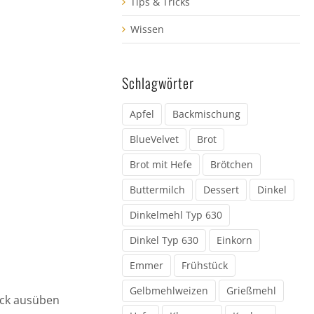
Tips & Tricks
Wissen
Schlagwörter
Apfel
Backmischung
BlueVelvet
Brot
Brot mit Hefe
Brötchen
Buttermilch
Dessert
Dinkel
Dinkelmehl Typ 630
Dinkel Typ 630
Einkorn
Emmer
Frühstück
Gelbmehlweizen
Grießmehl
uck ausüben