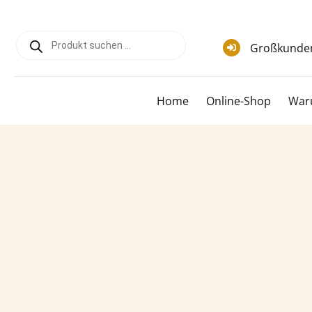
Zum
Inhalt
Products
springen
search
Großkunde
Home
Online-Shop
War