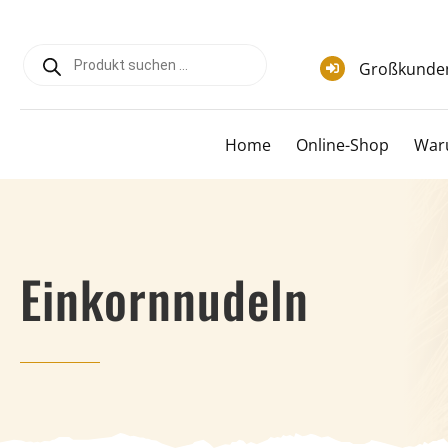
Zum
Inhalt
Products
springen
search
Großkunde
Home
Online-Shop
War
Einkornnudeln