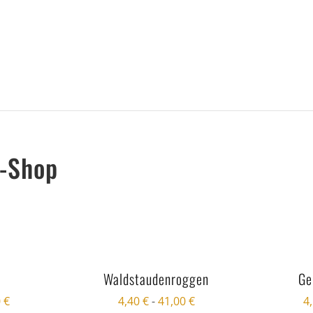
n-Shop
Waldstaudenroggen
Ge
0
€
4,40
€
-
41,00
€
4