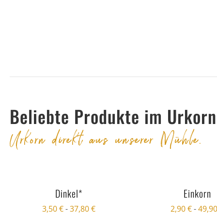
Beliebte Produkte im Urkor
Urkorn direkt aus unserer Mühle.
Dinkel*
Einkorn
3,50
€
-
37,80
€
2,90
€
-
49,9