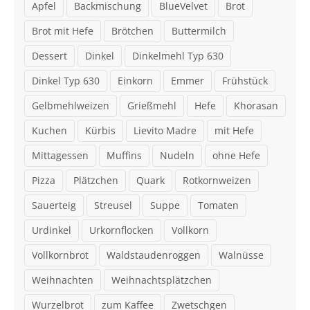
Apfel
Backmischung
BlueVelvet
Brot
Brot mit Hefe
Brötchen
Buttermilch
Dessert
Dinkel
Dinkelmehl Typ 630
Dinkel Typ 630
Einkorn
Emmer
Frühstück
Gelbmehlweizen
Grießmehl
Hefe
Khorasan
Kuchen
Kürbis
Lievito Madre
mit Hefe
Mittagessen
Muffins
Nudeln
ohne Hefe
Pizza
Plätzchen
Quark
Rotkornweizen
Sauerteig
Streusel
Suppe
Tomaten
Urdinkel
Urkornflocken
Vollkorn
Vollkornbrot
Waldstaudenroggen
Walnüsse
Weihnachten
Weihnachtsplätzchen
Wurzelbrot
zum Kaffee
Zwetschgen