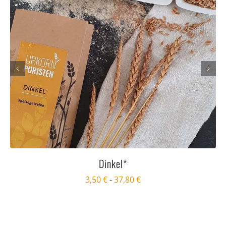
Dinkel*
3,50
€
-
37,80
€