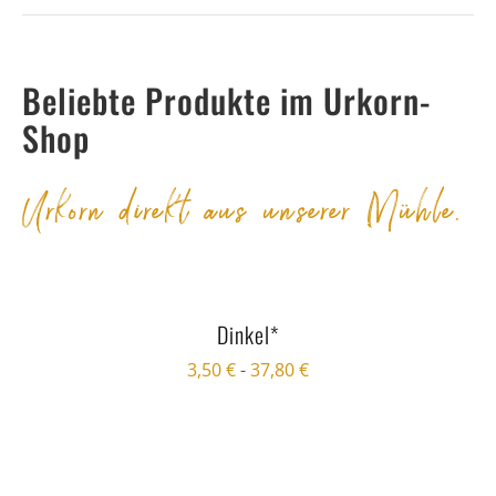
Beliebte Produkte im Urkorn-
Shop
Urkorn direkt aus unserer Mühle.
Dinkel*
3,50
€
-
37,80
€