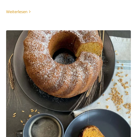
Weiterlesen