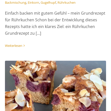
Backmischung
,
Einkorn
,
Gugelhupf
,
Rührkuchen
Einfach backen mit gutem Gefühl – mein Grundrezept
für Rührkuchen Schon bei der Entwicklung dieses
Rezepts hatte ich ein klares Ziel: ein Rührkuchen
Grundrezept zu [...]
Weiterlesen