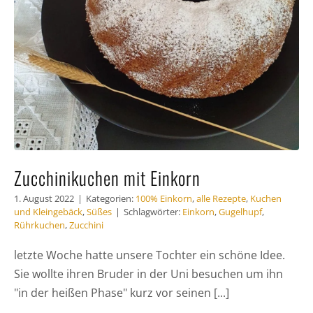
Zucchinikuchen mit Einkorn
1. August 2022
|
Kategorien:
100% Einkorn
,
alle Rezepte
,
Kuchen
und Kleingebäck
,
Süßes
|
Schlagwörter:
Einkorn
,
Gugelhupf
,
Rührkuchen
,
Zucchini
letzte Woche hatte unsere Tochter ein schöne Idee.
Sie wollte ihren Bruder in der Uni besuchen um ihn
"in der heißen Phase" kurz vor seinen [...]