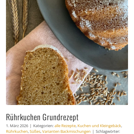
Häufig
Kunde
Kontak
Rührkuchen Grundrezept
1. März 2026
|
Kategorien:
alle Rezepte
,
Kuchen und Kleingebäck
,
Rührkuchen
,
Süßes
,
Varianten Backmischungen
|
Schlagwörter: