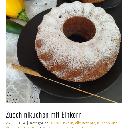
Zucchinikuchen mit Einkorn
26. Juli 2024
|
Kategorien:
100% Einkorn
,
alle Rezepte
,
Kuchen und