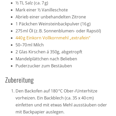
½ TL Salz (ca. 7 g)
Mark einer ½ Vanilleschote
Abrieb einer unbehandelten Zitrone
1 Päckchen Weinsteinbackpulver (16 g)
275 ml Öl (z. B. Sonnenblumen- oder Rapsöl)
440 g Einkorn Vollkornmehl „extrafein“
50–70 ml Milch
2 Glas Kirschen á 350g, abgetropft
Mandelplättchen nach Belieben
Puderzucker zum Bestäuben
Zubereitung
Den Backofen auf 180 °C Ober-/Unterhitze
vorheizen. Ein Backblech (ca. 35 x 40 cm)
einfetten und mit etwas Mehl ausstäuben oder
mit Backpapier auslegen.