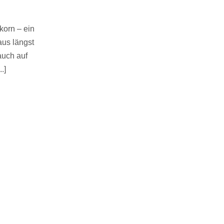
korn – ein
aus längst
auch auf
.]