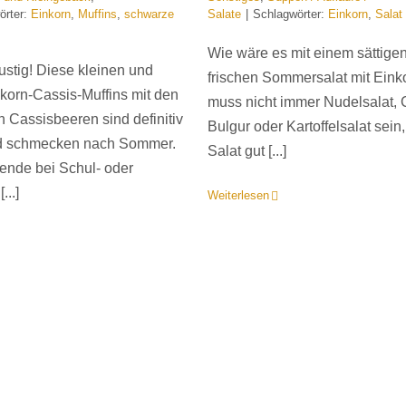
örter:
Einkorn
,
Muffins
,
schwarze
Salate
|
Schlagwörter:
Einkorn
,
Salat
Wie wäre es mit einem sättige
ustig! Diese kleinen und
frischen Sommersalat mit Eink
nkorn-Cassis-Muffins mit den
muss nicht immer Nudelsalat,
n Cassisbeeren sind definitiv
Bulgur oder Kartoffelsalat sein
nd schmecken nach Sommer.
Salat gut [...]
ende bei Schul- oder
...]
Weiterlesen