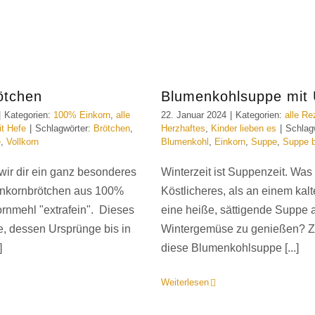
ötchen
Blumenkohlsuppe mit 
|
Kategorien:
100% Einkorn
,
alle
22. Januar 2024
|
Kategorien:
alle Re
it Hefe
|
Schlagwörter:
Brötchen
,
Herzhaftes
,
Kinder lieben es
|
Schlag
e
,
Vollkorn
Blumenkohl
,
Einkorn
,
Suppe
,
Suppe b
 wir dir ein ganz besonderes
Winterzeit ist Suppenzeit. Was 
inkornbrötchen aus 100%
Köstlicheres, als an einem kal
ornmehl "extrafein". Dieses
eine heiße, sättigende Suppe 
de, dessen Ursprünge bis in
Wintergemüse zu genießen? Z
]
diese Blumenkohlsuppe [...]
Weiterlesen