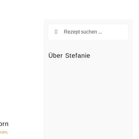
Suche
nach:
Über Stefanie
orn
korn
,