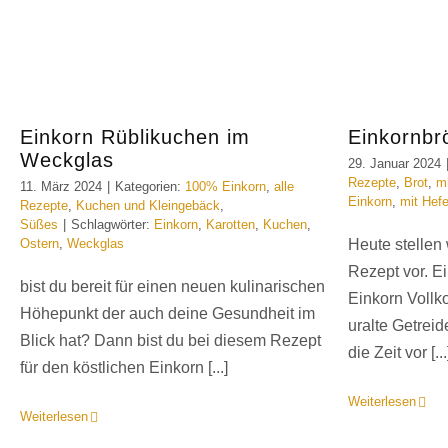
Einkorn Rüblikuchen im
Einkornbr
Weckglas
29. Januar 2024
Rezepte
,
Brot
,
m
11. März 2024
|
Kategorien:
100% Einkorn
,
alle
Einkorn
,
mit Hef
Rezepte
,
Kuchen und Kleingebäck
,
Süßes
|
Schlagwörter:
Einkorn
,
Karotten
,
Kuchen
,
Ostern
,
Weckglas
Heute stellen
Rezept vor. E
bist du bereit für einen neuen kulinarischen
Einkorn Vollk
Höhepunkt der auch deine Gesundheit im
uralte Getrei
Blick hat? Dann bist du bei diesem Rezept
die Zeit vor [...
für den köstlichen Einkorn [...]
Weiterlesen
Weiterlesen