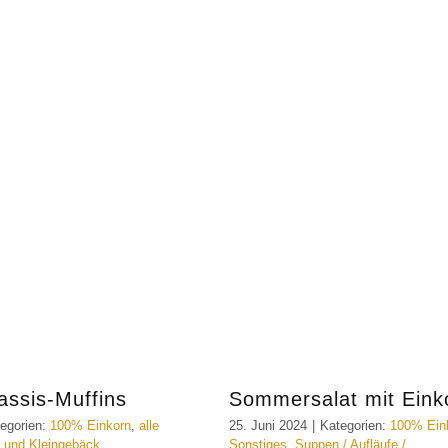
assis-Muffins
Sommersalat mit Eink
egorien:
100% Einkorn
,
alle
25. Juni 2024
|
Kategorien:
100% Ein
 und Kleingebäck
,
Sonstiges
,
Suppen / Aufläufe /