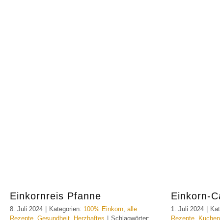
Einkornreis Pfanne
Einkorn-C
8. Juli 2024
|
Kategorien:
100% Einkorn
,
alle
1. Juli 2024
|
Kat
Rezepte
,
Gesundheit
,
Herzhaftes
|
Schlagwörter:
Rezepte
,
Kuchen