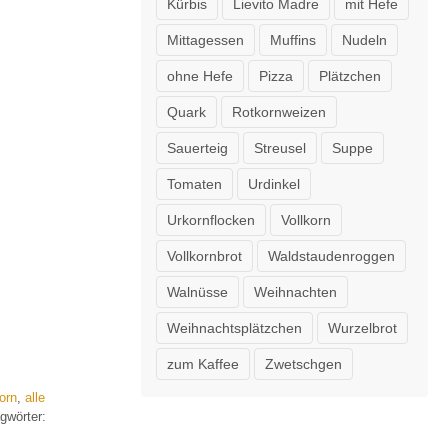
Kürbis
Lievito Madre
mit Hefe
Mittagessen
Muffins
Nudeln
ohne Hefe
Pizza
Plätzchen
Quark
Rotkornweizen
Sauerteig
Streusel
Suppe
Tomaten
Urdinkel
Urkornflocken
Vollkorn
Vollkornbrot
Waldstaudenroggen
Walnüsse
Weihnachten
Weihnachtsplätzchen
Wurzelbrot
zum Kaffee
Zwetschgen
orn
,
alle
gwörter: