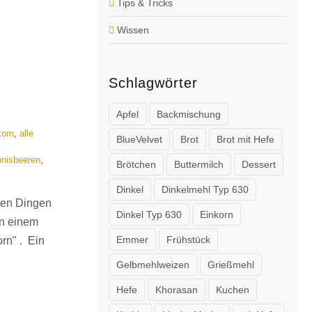
Tips & Tricks
Wissen
Schlagwörter
Apfel
Backmischung
orn
,
alle
BlueVelvet
Brot
Brot mit Hefe
nisbeeren
,
Brötchen
Buttermilch
Dessert
Dinkel
Dinkelmehl Typ 630
chen Dingen
Dinkel Typ 630
Einkorn
in einem
Emmer
Frühstück
rn" . Ein
Gelbmehlweizen
Grießmehl
Hefe
Khorasan
Kuchen