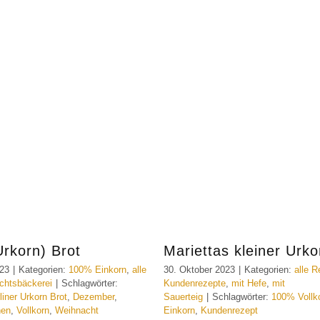
Urkorn) Brot
Mariettas kleiner Urk
023
|
Kategorien:
100% Einkorn
,
alle
30. Oktober 2023
|
Kategorien:
alle R
chtsbäckerei
|
Schlagwörter:
Kundenrezepte
,
mit Hefe
,
mit
liner Urkorn Brot
,
Dezember
,
Sauerteig
|
Schlagwörter:
100% Vollk
hen
,
Vollkorn
,
Weihnacht
Einkorn
,
Kundenrezept