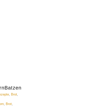
ornBatzen
ezepte
,
Brot
,
orn
,
Brot
,