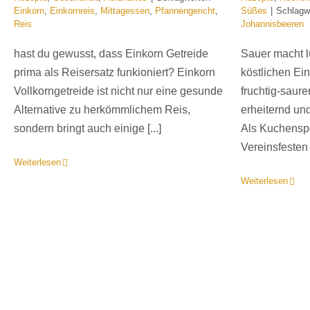
Einkorn
,
Einkornreis
,
Mittagessen
,
Pfannengericht
,
Süßes
|
Schlagw
Reis
Johannisbeeren
hast du gewusst, dass Einkorn Getreide
Sauer macht l
prima als Reisersatz funkioniert? Einkorn
köstlichen Ei
Vollkorngetreide ist nicht nur eine gesunde
fruchtig-saure
Alternative zu herkömmlichem Reis,
erheiternd u
sondern bringt auch einige [...]
Als Kuchensp
Vereinsfesten [
Weiterlesen
Weiterlesen