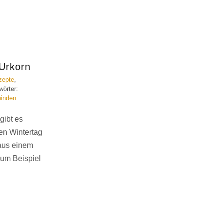
Urkorn
zepte
,
wörter:
inden
gibt es
ten Wintertag
aus einem
um Beispiel