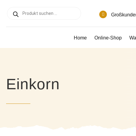
Zum
Products
Inhalt
search
Großkunde
springen
Home
Online-Shop
Wa
Einkorn