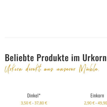
Beliebte Produkte im Urkor
Urkorn direkt aus unserer Mühle.
Dinkel*
Einkorn
3,50
€
-
37,80
€
2,90
€
-
49,9