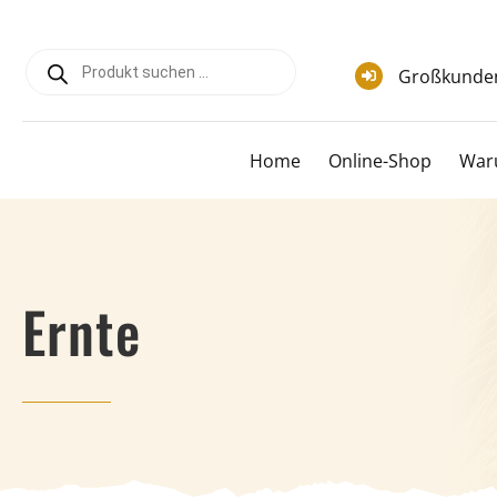
Zum
Inhalt
Products
springen
search
Großkunde
Home
Online-Shop
War
Ernte