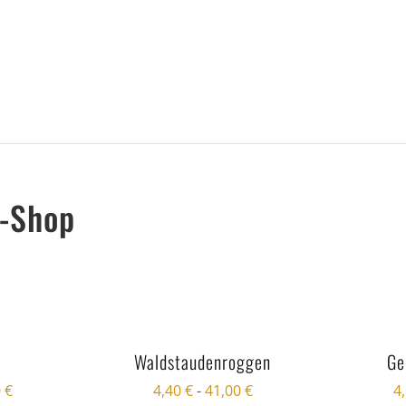
n-Shop
Waldstaudenroggen
Ge
0
€
4,40
€
-
41,00
€
4