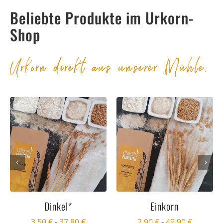
Beliebte Produkte im Urkorn-
Shop
Urkorn direkt aus unserer Mühle.
Dinkel*
Einkorn
3,50
€
-
37,80
€
2,90
€
-
49,90
€