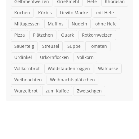
Gelbmehlweizen
Grießmehl
Hefe
Khorasan
Kuchen
Kürbis
Lievito Madre
mit Hefe
Mittagessen
Muffins
Nudeln
ohne Hefe
Pizza
Plätzchen
Quark
Rotkornweizen
Sauerteig
Streusel
Suppe
Tomaten
Urdinkel
Urkornflocken
Vollkorn
Vollkornbrot
Waldstaudenroggen
Walnüsse
Weihnachten
Weihnachtsplätzchen
Wurzelbrot
zum Kaffee
Zwetschgen