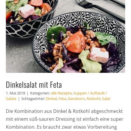
Häufig gestellte Fragen
Kundenstimmen
Kontakt
Dinkelsalat mit Feta
1. Mai 2018
|
Kategorien:
alle Rezepte
,
Suppen / Aufläufe /
Salate
|
Schlagwörter:
Dinkel
,
Feta
,
Ganzkorn
,
Rotkohl
,
Salat
Die Kombination aus Dinkel & Rotkohl abgeschmeckt
mit einem süß-sauren Dressing ist einfach eine super
Kombination. Es braucht zwar etwas Vorbereitung