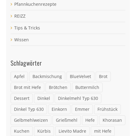
Pfannkuchenrezepte
REIZZ
Tips & Tricks
Wissen
Schlagwörter
Apfel
Backmischung
BlueVelvet
Brot
Brot mit Hefe
Brötchen
Buttermilch
Dessert
Dinkel
Dinkelmehl Typ 630
Dinkel Typ 630
Einkorn
Emmer
Frühstück
Gelbmehlweizen
Grießmehl
Hefe
Khorasan
Kuchen
Kürbis
Lievito Madre
mit Hefe