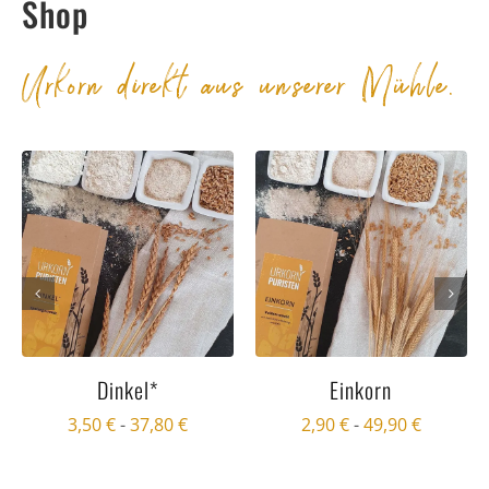
Shop
Urkorn direkt aus unserer Mühle.
Dinkel*
Einkorn
3,50
€
-
37,80
€
2,90
€
-
49,90
€