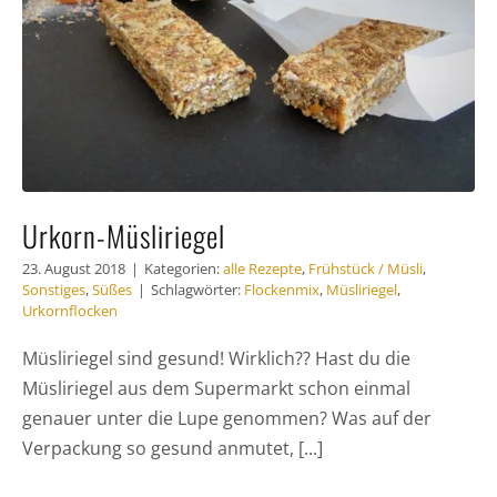
Häufig gestellte Fragen
Kundenstimmen
Kontakt
Urkorn-Müsliriegel
23. August 2018
|
Kategorien:
alle Rezepte
,
Frühstück / Müsli
,
Sonstiges
,
Süßes
|
Schlagwörter:
Flockenmix
,
Müsliriegel
,
Urkornflocken
Müsliriegel sind gesund! Wirklich?? Hast du die
Müsliriegel aus dem Supermarkt schon einmal
genauer unter die Lupe genommen? Was auf der
Verpackung so gesund anmutet, [...]