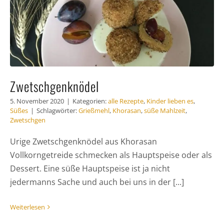
Zwetschgenknödel
5. November 2020
|
Kategorien:
alle Rezepte
,
Kinder lieben es
,
Süßes
|
Schlagwörter:
Grießmehl
,
Khorasan
,
süße Mahlzeit
,
Zwetschgen
Urige Zwetschgenknödel aus Khorasan
Vollkorngetreide schmecken als Hauptspeise oder als
Dessert. Eine süße Hauptspeise ist ja nicht
jedermanns Sache und auch bei uns in der [...]
Weiterlesen