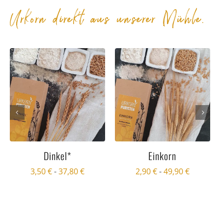
Urkorn direkt aus unserer Mühle.
Dinkel*
Einkorn
3,50
€
-
37,80
€
2,90
€
-
49,90
€