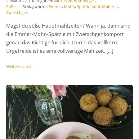
2. Mai 2022
|
Kategorien:
alle Rezepte
,
Sonstiges
,
Süßes
|
Schlagwörter:
Emmer
,
Mohn
,
Spätzle
,
süße Mahlzeit
,
Zwetschgen
Magst du süße Hauptmahlzeiten? Wann ja, dann sind
die Emmer-Mohn-Spätzle mit Zwetschgenkompott
genau das Richtige für dich. Durch das Vollkorn-
Urgetreide ist es eine vollwertige Mahlzeit, [...]
Weiterlesen