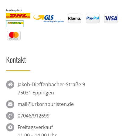
Kontakt
Jakob-Dieffenbacher-Straße 9
75031 Eppingen
mail@urkornpuristen.de
07046/912699
Freitagsverkauf
11.00 – 14.00 Uhr