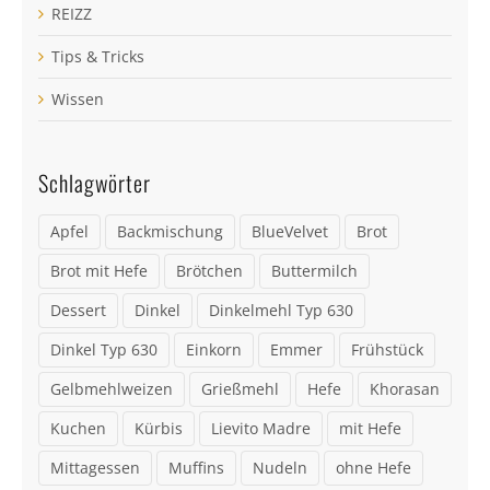
REIZZ
Tips & Tricks
Wissen
Schlagwörter
Apfel
Backmischung
BlueVelvet
Brot
Brot mit Hefe
Brötchen
Buttermilch
Dessert
Dinkel
Dinkelmehl Typ 630
Dinkel Typ 630
Einkorn
Emmer
Frühstück
Gelbmehlweizen
Grießmehl
Hefe
Khorasan
Kuchen
Kürbis
Lievito Madre
mit Hefe
Mittagessen
Muffins
Nudeln
ohne Hefe