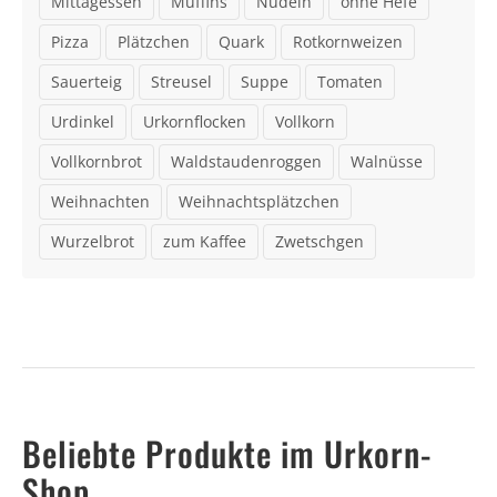
Mittagessen
Muffins
Nudeln
ohne Hefe
Pizza
Plätzchen
Quark
Rotkornweizen
Sauerteig
Streusel
Suppe
Tomaten
Urdinkel
Urkornflocken
Vollkorn
Vollkornbrot
Waldstaudenroggen
Walnüsse
Weihnachten
Weihnachtsplätzchen
Wurzelbrot
zum Kaffee
Zwetschgen
Beliebte Produkte im Urkorn-
Shop