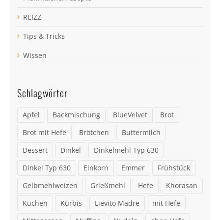
REIZZ
Tips & Tricks
Wissen
Schlagwörter
Apfel
Backmischung
BlueVelvet
Brot
Brot mit Hefe
Brötchen
Buttermilch
Dessert
Dinkel
Dinkelmehl Typ 630
Dinkel Typ 630
Einkorn
Emmer
Frühstück
Gelbmehlweizen
Grießmehl
Hefe
Khorasan
Kuchen
Kürbis
Lievito Madre
mit Hefe