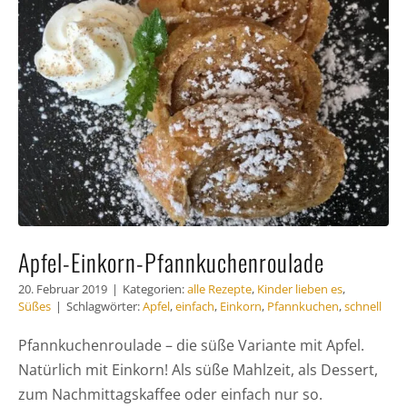
Häufig
Kunde
Kontak
Apfel-Einkorn-Pfannkuchenroulade
20. Februar 2019
|
Kategorien:
alle Rezepte
,
Kinder lieben es
,
Süßes
|
Schlagwörter:
Apfel
,
einfach
,
Einkorn
,
Pfannkuchen
,
schnell
Pfannkuchenroulade – die süße Variante mit Apfel.
Natürlich mit Einkorn! Als süße Mahlzeit, als Dessert,
zum Nachmittagskaffee oder einfach nur so.