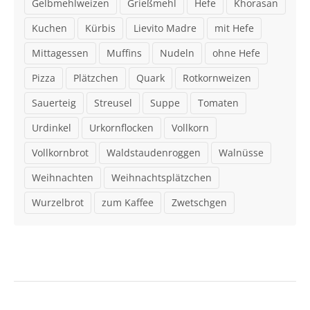
Gelbmehlweizen
Grießmehl
Hefe
Khorasan
Kuchen
Kürbis
Lievito Madre
mit Hefe
Mittagessen
Muffins
Nudeln
ohne Hefe
Pizza
Plätzchen
Quark
Rotkornweizen
Sauerteig
Streusel
Suppe
Tomaten
Urdinkel
Urkornflocken
Vollkorn
Vollkornbrot
Waldstaudenroggen
Walnüsse
Weihnachten
Weihnachtsplätzchen
Wurzelbrot
zum Kaffee
Zwetschgen