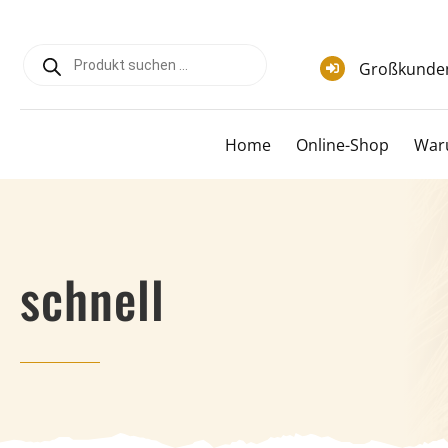
Zum
Inhalt
Products
springen
search
Großkunde
Home
Online-Shop
War
schnell