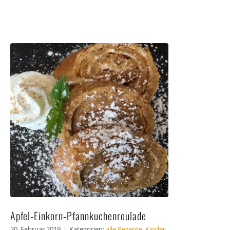
Apfel-Einkorn-Pfannkuchenroulade
20. Februar 2019
|
Kategorien:
alle Rezepte
,
Kinder