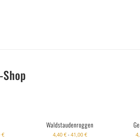
n-Shop
Waldstaudenroggen
Ge
0
€
4,40
€
-
41,00
€
4