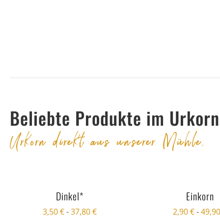
Beliebte Produkte im Urkor
Urkorn direkt aus unserer Mühle.
Dinkel*
Einkorn
3,50
€
-
37,80
€
2,90
€
-
49,9